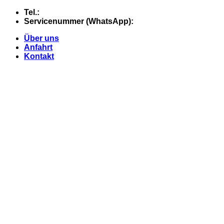
Skip
Tel.:
+49 (0) 5607 - 2109980
to
Servicenummer (WhatsApp):
+49 (0) 177 - 74 21 868
content
Über uns
Anfahrt
Kontakt