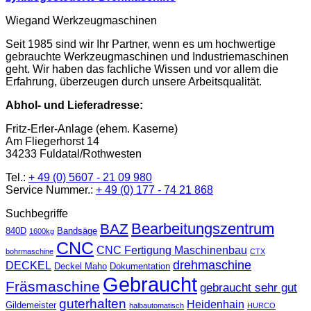
Wiegand Werkzeugmaschinen
Seit 1985 sind wir Ihr Partner, wenn es um hochwertige
gebrauchte Werkzeugmaschinen und Industriemaschinen
geht. Wir haben das fachliche Wissen und vor allem die
Erfahrung, überzeugen durch unsere Arbeitsqualität.
Abhol- und Lieferadresse:
Fritz-Erler-Anlage (ehem. Kaserne)
Am Fliegerhorst 14
34233 Fuldatal/Rothwesten
Tel.:
+ 49 (0) 5607 - 21 09 980
Service Nummer.:
+ 49 (0) 177 - 74 21 868
Suchbegriffe
Bearbeitungszentrum
BAZ
840D
Bandsäge
1600kg
CNC
CNC Fertigung Maschinenbau
bohrmaschine
CTX
drehmaschine
DECKEL
Deckel Maho
Dokumentation
Gebraucht
Fräsmaschine
gebraucht sehr gut
guterhalten
Heidenhain
Gildemeister
halbautomatisch
HURCO