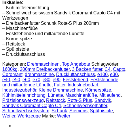
Inklusive:
– Kühlmitteleinrichtung
– Schnellwechselsystem Sandvik Coromant Capto C4 mit
Werkzeugen
– Dreibackenfutter Schunk Rota-S Plus 200mm
– Maschinenfüße
– Feststehende und mitlaufende Lünette
– Körnerspitze
– Reitstock
– Spülpistole
– Druckluftanschluss
Kategorien:
Drehmaschinen
,
Top Angebote
Schlagwörter:
1600kg
,
200mm Dreibackenfutter
,
3 Backen futter
,
C4
,
Capto
,
Coromant
,
drehmaschine
,
Druckluftanschluss
,
e100
,
e30
,
e40
,
e50
,
e60
,
e70
,
e80
,
e90
,
Feststehend
,
Feststehende
und mitlaufende Lünette
,
Futter
,
Industriebedarf
,
Industriezubehör
,
Kleine Drehmaschine
,
Körnerspitze
,
Kühlmitteleinrichtung
,
Lünette
,
Maschinenfüße
,
Mitlaufend
,
Präzisionswerkzeug
,
Reitstock
,
Rota-S Plus
,
Sandvik
,
Sandvik Coromant Capto C4
,
Schnellwechselhalter
,
Schnellwechselsystem
,
Schunk
,
Siemens
,
Spülpistole
,
Weiler
,
Werkzeuge
Marke:
Weiler