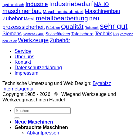
Industriebedarf
Industrie
MAHO
hydraulisch
maschinenbau
Maschinenbau
Maschinenbaubedarf
metallbearbeitung
neu
Zubehör
Metall
sehr gut
Qualität
prozesssicherheit
Präzision
Reitstock
Technik
Siemens
Tafelschere
Späneförderer
top
Siemens 840D
vergleich
Werkzeuge
Zubehör
neu vs alt
Service
Über uns
Kontakt
Datenschutzerklärung
Impressum
Technische Umsetzung und Web Design:
Bytebizz
Internetagentur
Copyright 1985 - 2026 © Wiegand Werkzeuge und
Werkzeugmaschinen Handel
Suche
nach:
Neue Maschinen
Gebrauchte Maschinen
Abkantpressen