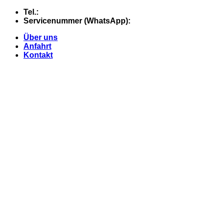
Skip
Tel.:
+49 (0) 5607 - 2109980
to
Servicenummer (WhatsApp):
+49 (0) 177 - 74 21 868
content
Über uns
Anfahrt
Kontakt