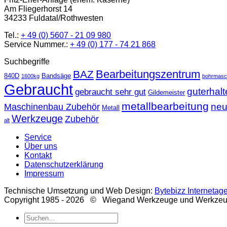
Am Fliegerhorst 14
34233 Fuldatal/Rothwesten
Tel.:
+ 49 (0) 5607 - 21 09 980
Service Nummer.:
+ 49 (0) 177 - 74 21 868
Suchbegriffe
Bearbeitungszentrum
BAZ
840D
Bandsäge
1600kg
bohrmasc
Gebraucht
guterhal
gebraucht sehr gut
Gildemeister
metallbearbeitung
ne
Maschinenbau Zubehör
Metall
Werkzeuge
Zubehör
alt
Service
Über uns
Kontakt
Datenschutzerklärung
Impressum
Technische Umsetzung und Web Design:
Bytebizz Internetag
Copyright 1985 - 2026 © Wiegand Werkzeuge und Werkze
Suche
nach: