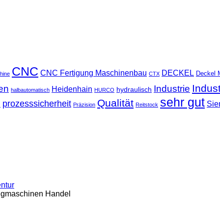
CNC
CNC Fertigung Maschinenbau
DECKEL
Deckel 
hine
CTX
Indus
ten
Industrie
Heidenhain
hydraulisch
halbautomatisch
HURCO
sehr gut
Qualität
u
prozesssicherheit
Sie
Präzision
Reitstock
entur
ugmaschinen Handel