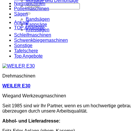
Montage und Demontage
Nietmaschinen
Suche
Poliermaschinen
nach:
Sägen
Bandsägen
Ankauf
Kappsäge
TOP Angebote
Kreissägen
Schleifmaschinen
Schwenkbiegemaschinen
Sonstige
Tafelschere
Top Angebote
Drehmaschinen
WEILER E30
Wiegand Werkzeugmaschinen
Seit 1985 sind wir Ihr Partner, wenn es um hochwertige gebr
überzeugen durch unsere Arbeitsqualität.
Abhol- und Lieferadresse:
Fritz-Erler-Anlage (ehem. Kaserne)