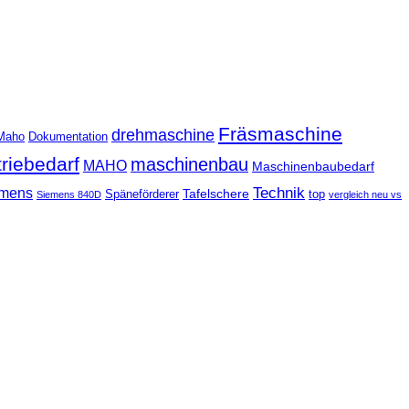
Fräsmaschine
drehmaschine
Maho
Dokumentation
triebedarf
maschinenbau
MAHO
Maschinenbaubedarf
Technik
mens
Tafelschere
Späneförderer
top
Siemens 840D
vergleich neu vs