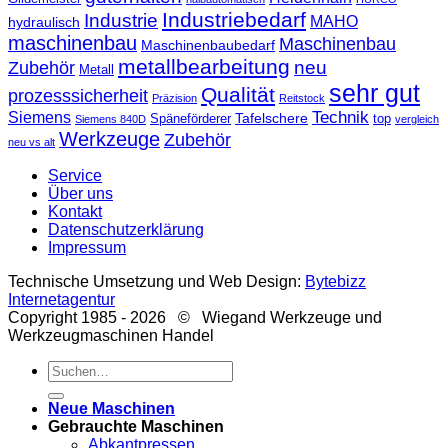
Industriebedarf
Industrie
MAHO
hydraulisch
maschinenbau
Maschinenbau
Maschinenbaubedarf
metallbearbeitung
neu
Zubehör
Metall
sehr gut
Qualität
prozesssicherheit
Präzision
Reitstock
Technik
Siemens
Tafelschere
Späneförderer
top
Siemens 840D
vergleich
Werkzeuge
Zubehör
neu vs alt
Service
Über uns
Kontakt
Datenschutzerklärung
Impressum
Technische Umsetzung und Web Design:
Bytebizz
Internetagentur
Copyright 1985 - 2026 © Wiegand Werkzeuge und
Werkzeugmaschinen Handel
Suche
nach:
Neue Maschinen
Gebrauchte Maschinen
Abkantpressen