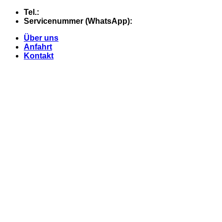
Skip
Tel.:
+49 (0) 5607 - 2109980
to
Servicenummer (WhatsApp):
+49 (0) 177 - 74 21 868
content
Über uns
Anfahrt
Kontakt