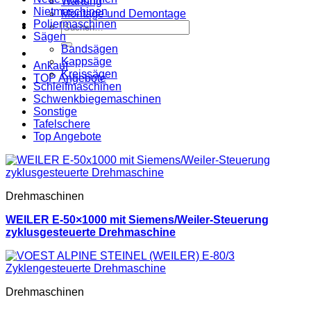
Wartung
Nietmaschinen
Montage und Demontage
Poliermaschinen
Suche
Sägen
nach:
Bandsägen
Kappsäge
Ankauf
Kreissägen
TOP Angebote
Schleifmaschinen
Schwenkbiegemaschinen
Sonstige
Tafelschere
Top Angebote
Drehmaschinen
WEILER E-50×1000 mit Siemens/Weiler-Steuerung
zyklusgesteuerte Drehmaschine
Drehmaschinen