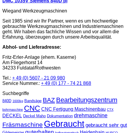
DMC 1035V Siemens 840D pl
Wiegand Werkzeugmaschinen
Seit 1985 sind wir Ihr Partner, wenn es um hochwertige
gebrauchte Werkzeugmaschinen und Industriemaschinen
geht. Wir haben das fachliche Wissen und vor allem die
Erfahrung, überzeugen durch unsere Arbeitsqualität.
Abhol- und Lieferadresse:
Fritz-Erler-Anlage (ehem. Kaserne)
Am Fliegerhorst 14
34233 Fuldatal/Rothwesten
Tel.:
+ 49 (0) 5607 - 21 09 980
Service Nummer.:
+ 49 (0) 177 - 74 21 868
Suchbegriffe
Bearbeitungszentrum
BAZ
840D
Bandsäge
1600kg
CNC
CNC Fertigung Maschinenbau
bohrmaschine
CTX
drehmaschine
DECKEL
Deckel Maho
Dokumentation
Gebraucht
Fräsmaschine
gebraucht sehr gut
guterhalten
Heidenhain
Gildemeister
halbautomatisch
HURCO