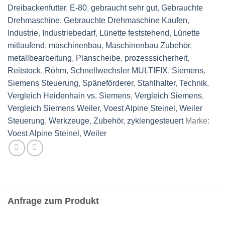
Dreibackenfutter
,
E-80
,
gebraucht sehr gut
,
Gebrauchte
Drehmaschine
,
Gebrauchte Drehmaschine Kaufen
,
Industrie
,
Industriebedarf
,
Lünette feststehend
,
Lünette
mitlaufend
,
maschinenbau
,
Maschinenbau Zubehör
,
metallbearbeitung
,
Planscheibe
,
prozesssicherheit
,
Reitstock
,
Röhm
,
Schnellwechsler MULTIFIX
,
Siemens
,
Siemens Steuerung
,
Späneförderer
,
Stahlhalter
,
Technik
,
Vergleich Heidenhain vs. Siemens
,
Vergleich Siemens
,
Vergleich Siemens Weiler
,
Voest Alpine Steinel
,
Weiler
Steuerung
,
Werkzeuge
,
Zubehör
,
zyklengesteuert
Marke:
Voest Alpine Steinel
,
Weiler
Anfrage zum Produkt