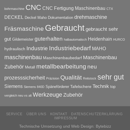
CNC
CNC Fertigung Maschinenbau
bohrmaschine
CTX
drehmaschine
DECKEL
Deckel Maho
Dokumentation
Gebraucht
Fräsmaschine
gebraucht sehr
guterhalten
gut
Heidenhain
Gildemeister
halbautomatisch
HURCO
Industriebedarf
Industrie
MAHO
hydraulisch
maschinenbau
Maschinenbau
Maschinenbaubedarf
metallbearbeitung
neu
Zubehör
Metall
sehr gut
Qualität
prozesssicherheit
Präzision
Reitstock
Technik
Siemens
Tafelschere
Späneförderer
top
Siemens 840D
Werkzeuge
Zubehör
vergleich neu vs alt
SERVICE
ÜBER UNS
KONTAKT
DATENSCHUTZERKLÄRUNG
IMPRESSUM
Technische Umsetzung und Web Design:
Bytebizz