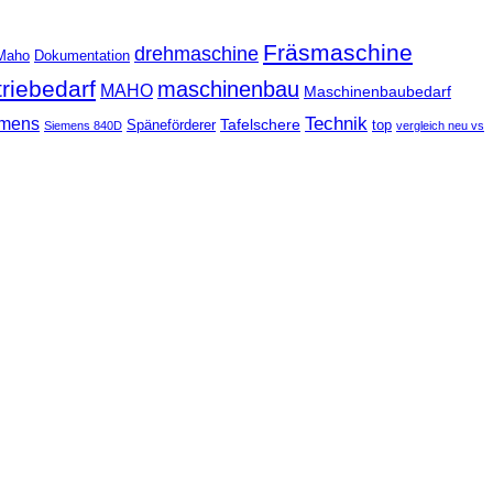
Fräsmaschine
drehmaschine
Maho
Dokumentation
triebedarf
maschinenbau
MAHO
Maschinenbaubedarf
Technik
mens
Tafelschere
Späneförderer
top
Siemens 840D
vergleich neu vs