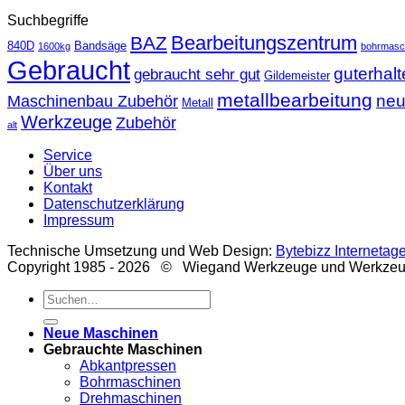
Suchbegriffe
Bearbeitungszentrum
BAZ
840D
Bandsäge
1600kg
bohrmasc
Gebraucht
guterhal
gebraucht sehr gut
Gildemeister
metallbearbeitung
ne
Maschinenbau Zubehör
Metall
Werkzeuge
Zubehör
alt
Service
Über uns
Kontakt
Datenschutzerklärung
Impressum
Technische Umsetzung und Web Design:
Bytebizz Internetag
Copyright 1985 - 2026 © Wiegand Werkzeuge und Werkze
Suche
nach:
Neue Maschinen
Gebrauchte Maschinen
Abkantpressen
Bohrmaschinen
Drehmaschinen