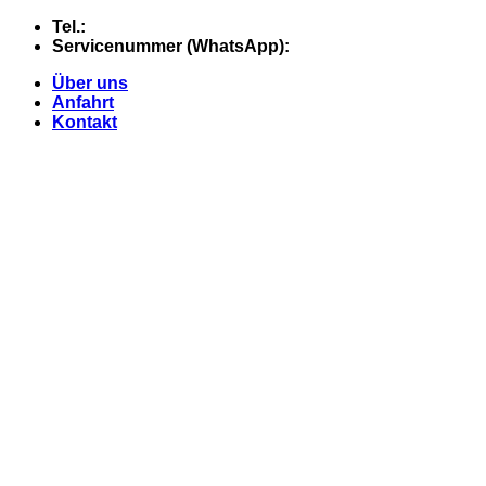
Skip
Tel.:
+49 (0) 5607 - 2109980
to
Servicenummer (WhatsApp):
+49 (0) 177 - 74 21 868
content
Über uns
Anfahrt
Kontakt