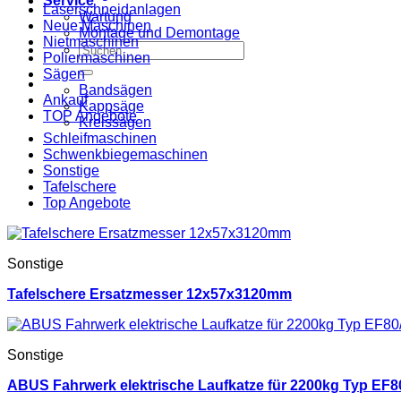
Service
Laserschneidanlagen
Wartung
Neue Maschinen
Montage und Demontage
Nietmaschinen
Suche
Poliermaschinen
nach:
Sägen
Bandsägen
Ankauf
Kappsäge
TOP Angebote
Kreissägen
Schleifmaschinen
Schwenkbiegemaschinen
Sonstige
Tafelschere
Top Angebote
Sonstige
Tafelschere Ersatzmesser 12x57x3120mm
Sonstige
ABUS Fahrwerk elektrische Laufkatze für 2200kg Typ EF8