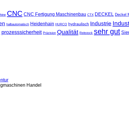
CNC
CNC Fertigung Maschinenbau
DECKEL
Deckel 
hine
CTX
Indus
ten
Industrie
Heidenhain
hydraulisch
halbautomatisch
HURCO
sehr gut
Qualität
u
prozesssicherheit
Sie
Präzision
Reitstock
entur
ugmaschinen Handel