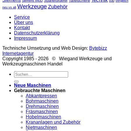
Technik
Siemens
Tafelschere
Späneförderer
top
Siemens 840D
vergleich
Werkzeuge
Zubehör
neu vs alt
Service
Über uns
Kontakt
Datenschutzerklärung
Impressum
Technische Umsetzung und Web Design:
Bytebizz
Internetagentur
Copyright 1985 - 2026 © Wiegand Werkzeuge und
Werkzeugmaschinen Handel
Suche
nach:
Neue Maschinen
Gebrauchte Maschinen
Abkantpressen
Bohrmaschinen
Drehmaschinen
Fräsmaschinen
Hobelmaschinen
Krananlagen und Zubehör
Nietmaschinen