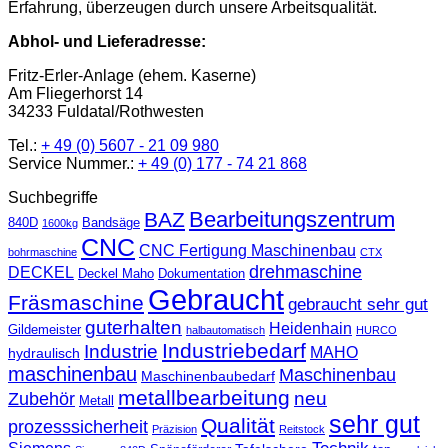
Erfahrung, überzeugen durch unsere Arbeitsqualität.
Abhol- und Lieferadresse:
Fritz-Erler-Anlage (ehem. Kaserne)
Am Fliegerhorst 14
34233 Fuldatal/Rothwesten
Tel.:
+ 49 (0) 5607 - 21 09 980
Service Nummer.:
+ 49 (0) 177 - 74 21 868
Suchbegriffe
Bearbeitungszentrum
BAZ
840D
Bandsäge
1600kg
CNC
CNC Fertigung Maschinenbau
bohrmaschine
CTX
drehmaschine
DECKEL
Deckel Maho
Dokumentation
Gebraucht
Fräsmaschine
gebraucht sehr gut
guterhalten
Heidenhain
Gildemeister
halbautomatisch
HURCO
Industriebedarf
Industrie
MAHO
hydraulisch
maschinenbau
Maschinenbau
Maschinenbaubedarf
metallbearbeitung
neu
Zubehör
Metall
sehr gut
Qualität
prozesssicherheit
Präzision
Reitstock