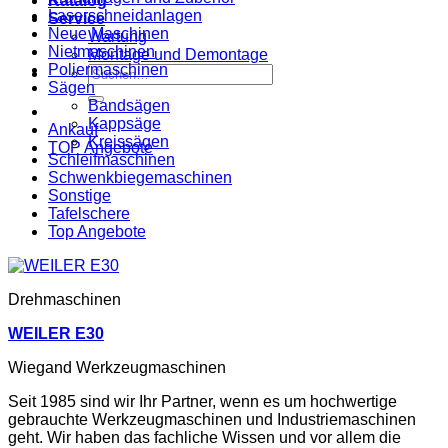
Katalog
Laserschneidanlagen
Service
Neue Maschinen
Wartung
Nietmaschinen
Montage und Demontage
Poliermaschinen
Suche
Sägen
nach:
Bandsägen
Kappsäge
Ankauf
Kreissägen
TOP Angebote
Schleifmaschinen
Schwenkbiegemaschinen
Sonstige
Tafelschere
Top Angebote
Drehmaschinen
WEILER E30
Wiegand Werkzeugmaschinen
Seit 1985 sind wir Ihr Partner, wenn es um hochwertige
gebrauchte Werkzeugmaschinen und Industriemaschinen
geht. Wir haben das fachliche Wissen und vor allem die