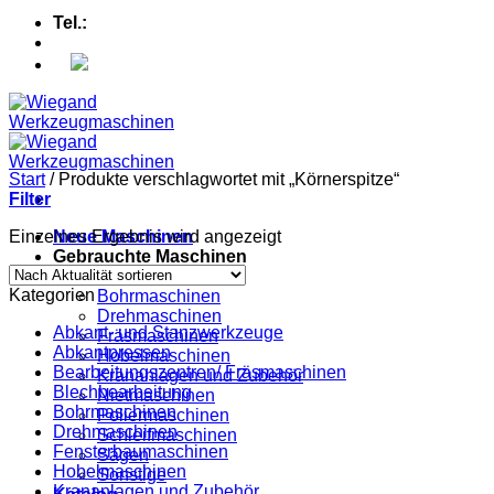
Tel.:
+49 (0) 5607 - 2109980
Start
/
Produkte verschlagwortet mit „Körnerspitze“
Filter
Einzelnes Ergebnis wird angezeigt
Neue Maschinen
Gebrauchte Maschinen
Abkantpressen
Kategorien
Bohrmaschinen
Drehmaschinen
Abkant- und Stanzwerkzeuge
Fräsmaschinen
Abkantpressen
Hobelmaschinen
Bearbeitungszentren/ Fräsmaschinen
Krananlagen und Zubehör
Blechbearbeitung
Nietmaschinen
Bohrmaschinen
Poliermaschinen
Drehmaschinen
Schleifmaschinen
Fensterbaumaschinen
Sägen
Hobelmaschinen
Sonstige
Krananlagen und Zubehör