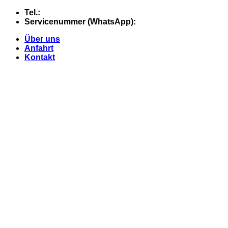
Skip
Tel.:
+49 (0) 5607 - 2109980
to
Servicenummer (WhatsApp):
+49 (0) 177 - 74 21 868
content
Über uns
Anfahrt
Kontakt