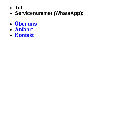
Skip
Tel.:
+49 (0) 5607 - 2109980
to
Servicenummer (WhatsApp):
+49 (0) 177 - 74 21 868
content
Über uns
Anfahrt
Kontakt