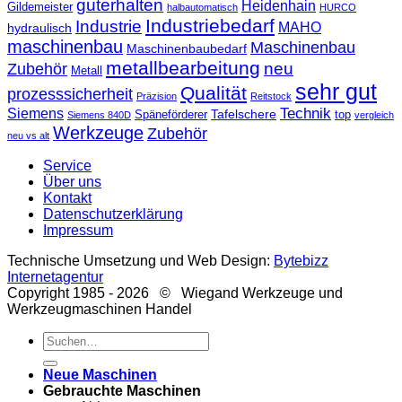
guterhalten
Heidenhain
Gildemeister
halbautomatisch
HURCO
Industriebedarf
Industrie
MAHO
hydraulisch
maschinenbau
Maschinenbau
Maschinenbaubedarf
metallbearbeitung
neu
Zubehör
Metall
sehr gut
Qualität
prozesssicherheit
Präzision
Reitstock
Technik
Siemens
Tafelschere
Späneförderer
top
Siemens 840D
vergleich
Werkzeuge
Zubehör
neu vs alt
Service
Über uns
Kontakt
Datenschutzerklärung
Impressum
Technische Umsetzung und Web Design:
Bytebizz
Internetagentur
Copyright 1985 - 2026 © Wiegand Werkzeuge und
Werkzeugmaschinen Handel
Suche
nach:
Neue Maschinen
Gebrauchte Maschinen