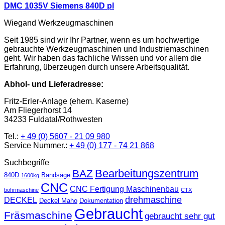
DMC 1035V Siemens 840D pl
Wiegand Werkzeugmaschinen
Seit 1985 sind wir Ihr Partner, wenn es um hochwertige
gebrauchte Werkzeugmaschinen und Industriemaschinen
geht. Wir haben das fachliche Wissen und vor allem die
Erfahrung, überzeugen durch unsere Arbeitsqualität.
Abhol- und Lieferadresse:
Fritz-Erler-Anlage (ehem. Kaserne)
Am Fliegerhorst 14
34233 Fuldatal/Rothwesten
Tel.:
+ 49 (0) 5607 - 21 09 980
Service Nummer.:
+ 49 (0) 177 - 74 21 868
Suchbegriffe
Bearbeitungszentrum
BAZ
840D
Bandsäge
1600kg
CNC
CNC Fertigung Maschinenbau
bohrmaschine
CTX
drehmaschine
DECKEL
Deckel Maho
Dokumentation
Gebraucht
Fräsmaschine
gebraucht sehr gut