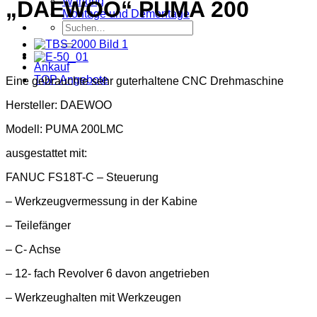
Wartung
„DAEWOO“ PUMA 200
Montage und Demontage
Suche
nach:
Ankauf
TOP Angebote
Eine gebrauchte sehr guterhaltene CNC Drehmaschine
Hersteller: DAEWOO
Modell: PUMA 200LMC
ausgestattet mit:
FANUC FS18T-C – Steuerung
– Werkzeugvermessung in der Kabine
– Teilefänger
– C- Achse
– 12- fach Revolver 6 davon angetrieben
– Werkzeughalten mit Werkzeugen