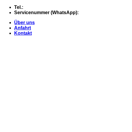
Skip
Tel.:
+49 (0) 5607 - 2109980
to
Servicenummer (WhatsApp):
+49 (0) 177 - 74 21 868
content
Über uns
Anfahrt
Kontakt