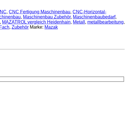
NC
,
CNC Fertigung Maschinenbau
,
CNC-Horizontal-
chinenbau
,
Maschinenbau Zubehör
,
Maschinenbaubedarf
,
,
MAZATROL vergleich Heidenhain
,
Metall
,
metallbearbeitung
,
Fach
,
Zubehör
Marke:
Mazak