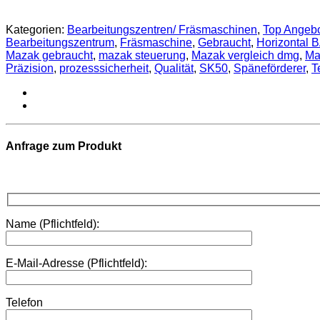
Kategorien:
Bearbeitungszentren/ Fräsmaschinen
,
Top Angeb
Bearbeitungszentrum
,
Fräsmaschine
,
Gebraucht
,
Horizontal 
Mazak gebraucht
,
mazak steuerung
,
Mazak vergleich dmg
,
Ma
Präzision
,
prozesssicherheit
,
Qualität
,
SK50
,
Späneförderer
,
T
Anfrage zum Produkt
Name (Pflichtfeld):
E-Mail-Adresse (Pflichtfeld):
Telefon