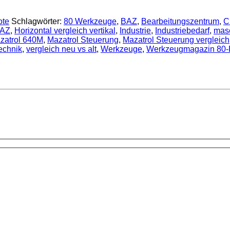
ote
Schlagwörter:
80 Werkzeuge
,
BAZ
,
Bearbeitungszentrum
,
C
BAZ
,
Horizontal vergleich vertikal
,
Industrie
,
Industriebedarf
,
mas
zatrol 640M
,
Mazatrol Steuerung
,
Mazatrol Steuerung vergleich
echnik
,
vergleich neu vs alt
,
Werkzeuge
,
Werkzeugmagazin 80-