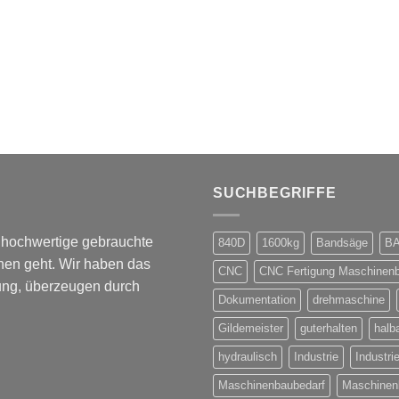
SUCHBEGRIFFE
m hochwertige gebrauchte
840D
1600kg
Bandsäge
B
en geht. Wir haben das
CNC
CNC Fertigung Maschinen
rung, überzeugen durch
Dokumentation
drehmaschine
Gildemeister
guterhalten
halb
hydraulisch
Industrie
Industri
Maschinenbaubedarf
Maschinen