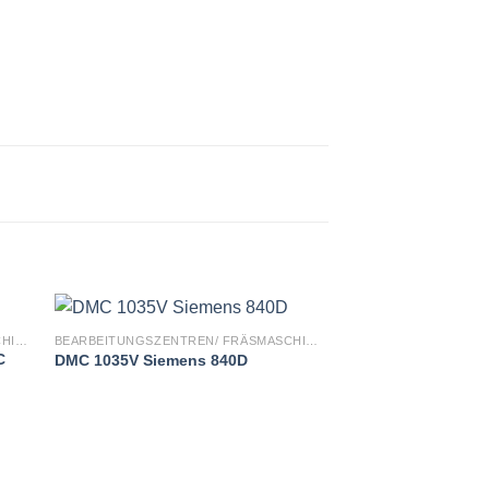
BEARBEITUNGSZENTREN/ FRÄSMASCHINEN
BEARBEITUNGSZENTREN/ FRÄSMASCHINEN
C
DMC 1035V Siemens 840D
NICHT V