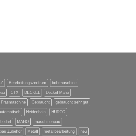
Kunzmann WF7/3
AZ
Bearbeitungszentrum
bohrmaschine
bau
CTX
DECKEL
Deckel Maho
Fräsmaschine
Gebraucht
gebraucht sehr gut
automatisch
Heidenhain
HURCO
ebedarf
MAHO
maschinenbau
bau Zubehör
Metall
metallbearbeitung
neu