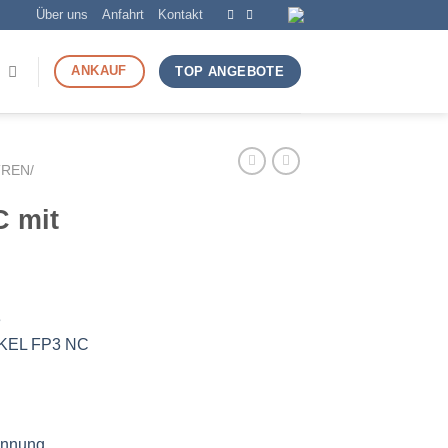
Über uns
Anfahrt
Kontakt
ANKAUF
TOP ANGEBOTE
REN/
 mit
e
CKEL FP3 NC
annung