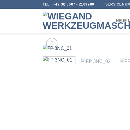
Skip
TEL.:
+49 (0) 5607 - 2109980
SERVICENUM
to
content
NEUE 