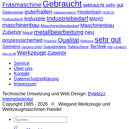
Gebraucht
Fräsmaschine
gebraucht sehr gut
guterhalten
Heidenhain
Gildemeister
halbautomatisch
HURCO
Industriebedarf
Industrie
MAHO
hydraulisch
maschinenbau
Maschinenbau
Maschinenbaubedarf
metallbearbeitung
neu
Zubehör
Metall
sehr gut
Qualität
prozesssicherheit
Präzision
Reitstock
Technik
Siemens
Tafelschere
Späneförderer
top
Siemens 840D
vergleich
Werkzeuge
Zubehör
neu vs alt
Service
Über uns
Kontakt
Datenschutzerklärung
Impressum
Technische Umsetzung und Web Design:
Bytebizz
Internetagentur
Copyright 1985 - 2026 © Wiegand Werkzeuge und
Werkzeugmaschinen Handel
Suche
nach: