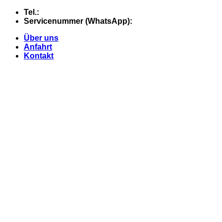
Skip
Tel.:
+49 (0) 5607 - 2109980
to
Servicenummer (WhatsApp):
+49 (0) 177 - 74 21 868
content
Über uns
Anfahrt
Kontakt