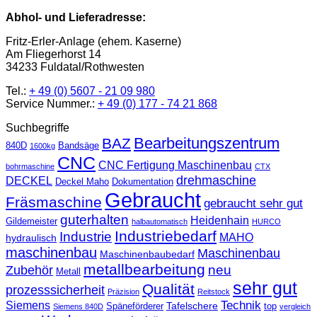
Abhol- und Lieferadresse:
Fritz-Erler-Anlage (ehem. Kaserne)
Am Fliegerhorst 14
34233 Fuldatal/Rothwesten
Tel.:
+ 49 (0) 5607 - 21 09 980
Service Nummer.:
+ 49 (0) 177 - 74 21 868
Suchbegriffe
Bearbeitungszentrum
BAZ
840D
Bandsäge
1600kg
CNC
CNC Fertigung Maschinenbau
bohrmaschine
CTX
drehmaschine
DECKEL
Deckel Maho
Dokumentation
Gebraucht
Fräsmaschine
gebraucht sehr gut
guterhalten
Heidenhain
Gildemeister
halbautomatisch
HURCO
Industriebedarf
Industrie
MAHO
hydraulisch
maschinenbau
Maschinenbau
Maschinenbaubedarf
metallbearbeitung
neu
Zubehör
Metall
sehr gut
Qualität
prozesssicherheit
Präzision
Reitstock
Technik
Siemens
Tafelschere
Späneförderer
top
Siemens 840D
vergleich