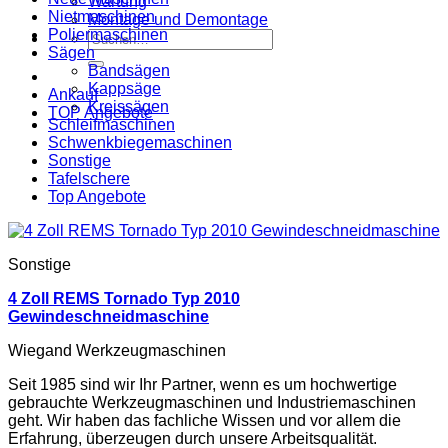
Wartung
Nietmaschinen
Montage und Demontage
Poliermaschinen
Suche
Sägen
nach:
Bandsägen
Kappsäge
Ankauf
Kreissägen
TOP Angebote
Schleifmaschinen
Schwenkbiegemaschinen
Sonstige
Tafelschere
Top Angebote
Sonstige
4 Zoll REMS Tornado Typ 2010
Gewindeschneidmaschine
Wiegand Werkzeugmaschinen
Seit 1985 sind wir Ihr Partner, wenn es um hochwertige
gebrauchte Werkzeugmaschinen und Industriemaschinen
geht. Wir haben das fachliche Wissen und vor allem die
Erfahrung, überzeugen durch unsere Arbeitsqualität.