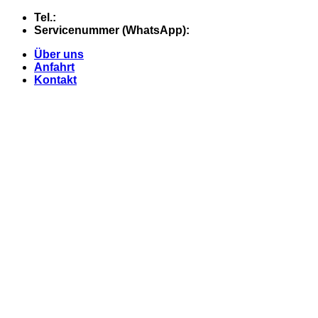
Skip
Tel.:
+49 (0) 5607 - 2109980
to
Servicenummer (WhatsApp):
+49 (0) 177 - 74 21 868
content
Über uns
Anfahrt
Kontakt