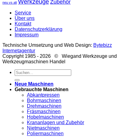
Werkzeuge
Zubehör
neu vs alt
Service
Über uns
Kontakt
Datenschutzerklärung
Impressum
Technische Umsetzung und Web Design:
Bytebizz
Internetagentur
Copyright 1985 - 2026 © Wiegand Werkzeuge und
Werkzeugmaschinen Handel
Suche
nach:
Neue Maschinen
Gebrauchte Maschinen
Abkantpressen
Bohrmaschinen
Drehmaschinen
Fräsmaschinen
Hobelmaschinen
Krananlagen und Zubehör
Nietmaschinen
Poliermaschinen