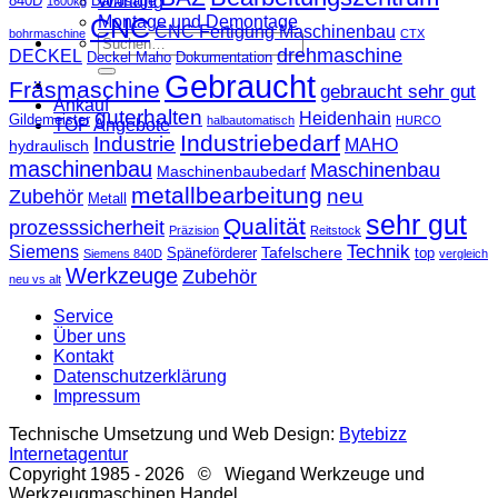
840D
Bandsäge
Wartung
1600kg
CNC
Montage und Demontage
CNC Fertigung Maschinenbau
bohrmaschine
CTX
Suche
drehmaschine
DECKEL
Deckel Maho
Dokumentation
nach:
Gebraucht
Fräsmaschine
gebraucht sehr gut
Ankauf
guterhalten
Heidenhain
Gildemeister
halbautomatisch
HURCO
TOP Angebote
Industriebedarf
Industrie
MAHO
hydraulisch
maschinenbau
Maschinenbau
Maschinenbaubedarf
metallbearbeitung
neu
Zubehör
Metall
sehr gut
Qualität
prozesssicherheit
Präzision
Reitstock
Technik
Siemens
Tafelschere
Späneförderer
top
Siemens 840D
vergleich
Werkzeuge
Zubehör
neu vs alt
Service
Über uns
Kontakt
Datenschutzerklärung
Impressum
Technische Umsetzung und Web Design:
Bytebizz
Internetagentur
Copyright 1985 - 2026 © Wiegand Werkzeuge und
Werkzeugmaschinen Handel