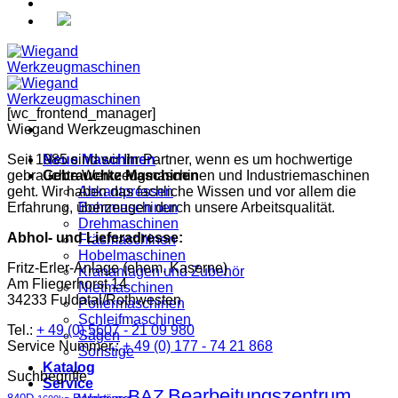
[wc_frontend_manager]
Wiegand Werkzeugmaschinen
Seit 1985 sind wir Ihr Partner, wenn es um hochwertige
Neue Maschinen
gebrauchte Werkzeugmaschinen und Industriemaschinen
Gebrauchte Maschinen
geht. Wir haben das fachliche Wissen und vor allem die
Abkantpressen
Erfahrung, überzeugen durch unsere Arbeitsqualität.
Bohrmaschinen
Drehmaschinen
Abhol- und Lieferadresse:
Fräsmaschinen
Hobelmaschinen
Fritz-Erler-Anlage (ehem. Kaserne)
Krananlagen und Zubehör
Am Fliegerhorst 14
Nietmaschinen
34233 Fuldatal/Rothwesten
Poliermaschinen
Schleifmaschinen
Tel.:
+ 49 (0) 5607 - 21 09 980
Sägen
Service Nummer.:
+ 49 (0) 177 - 74 21 868
Sonstige
Katalog
Suchbegriffe
Service
Bearbeitungszentrum
BAZ