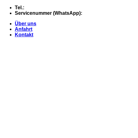
Skip
Tel.:
+49 (0) 5607 - 2109980
to
Servicenummer (WhatsApp):
+49 (0) 177 - 74 21 868
content
Über uns
Anfahrt
Kontakt