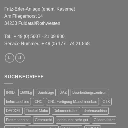
Fritz-Erler-Anlage (ehem. Kaserne)
Am Fliegerhorst 14
34233 Fuldatal/Rothwesten
Tel.:
+ 49 (0) 5607 - 21 09 980
Service Nummer.:
+ 49 (0) 177 - 74 21 868
SUCHBEGRIFFE
840D
1600kg
Bandsäge
BAZ
Bearbeitungszentrum
bohrmaschine
CNC
CNC Fertigung Maschinenbau
CTX
DECKEL
Deckel Maho
Dokumentation
drehmaschine
Fräsmaschine
Gebraucht
gebraucht sehr gut
Gildemeister