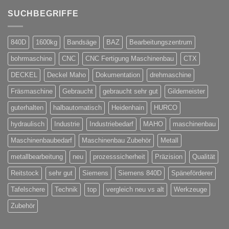
SUCHBEGRIFFE
840D
1600kg
Bandsäge
BAZ
Bearbeitungszentrum
bohrmaschine
CNC
CNC Fertigung Maschinenbau
CTX
DECKEL
Deckel Maho
Dokumentation
drehmaschine
Fräsmaschine
Gebraucht
gebraucht sehr gut
Gildemeister
guterhalten
halbautomatisch
Heidenhain
HURCO
hydraulisch
Industrie
Industriebedarf
MAHO
maschinenbau
Maschinenbaubedarf
Maschinenbau Zubehör
Metall
metallbearbeitung
neu
prozesssicherheit
Präzision
Qualität
Reitstock
sehr gut
Siemens
Siemens 840D
Späneförderer
Tafelschere
Technik
top
vergleich neu vs alt
Werkzeuge
Zubehör