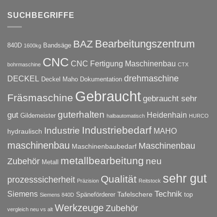
SUCHBEGRIFFE
Bearbeitungszentrum
BAZ
840D
Bandsäge
1600kg
CNC
CNC Fertigung Maschinenbau
bohrmaschine
CTX
drehmaschine
DECKEL
Deckel Maho
Dokumentation
Gebraucht
Fräsmaschine
gebraucht sehr
guterhalten
gut
Heidenhain
Gildemeister
halbautomatisch
HURCO
Industriebedarf
Industrie
MAHO
hydraulisch
maschinenbau
Maschinenbau
Maschinenbaubedarf
metallbearbeitung
neu
Zubehör
Metall
sehr gut
Qualität
prozesssicherheit
Präzision
Reitstock
Technik
Siemens
Tafelschere
Späneförderer
top
Siemens 840D
Werkzeuge
Zubehör
vergleich neu vs alt