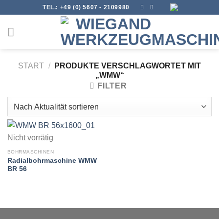
Skip
TEL.:
+49 (0) 5607 - 2109980
to
content
START
/
PRODUKTE VERSCHLAGWORTET MIT
„WMW“
FILTER
Nicht vorrätig
BOHRMASCHINEN
Radialbohrmaschine WMW
BR 56