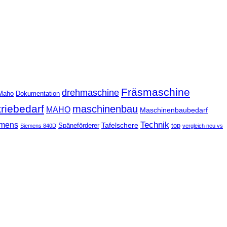
Fräsmaschine
drehmaschine
Maho
Dokumentation
triebedarf
maschinenbau
MAHO
Maschinenbaubedarf
Technik
mens
Tafelschere
Späneförderer
top
Siemens 840D
vergleich neu vs