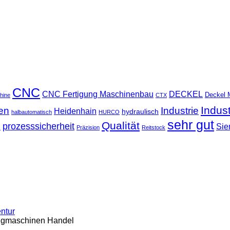
CNC
CNC Fertigung Maschinenbau
DECKEL
Deckel 
hine
CTX
Indus
ten
Industrie
Heidenhain
hydraulisch
halbautomatisch
HURCO
sehr gut
Qualität
u
prozesssicherheit
Sie
Präzision
Reitstock
entur
ugmaschinen Handel