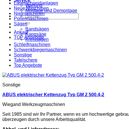
Service
Laserschneidanlagen
Wartung
Neue Maschinen
Montage und Demontage
Nietmaschinen
Suche
Poliermaschinen
nach:
Sägen
Bandsägen
Ankauf
Kappsäge
TOP Angebote
Kreissägen
Schleifmaschinen
Schwenkbiegemaschinen
Sonstige
Tafelschere
Top Angebote
Sonstige
ABUS elektrischer Kettenzug Typ GM 2 500.4-2
Wiegand Werkzeugmaschinen
Seit 1985 sind wir Ihr Partner, wenn es um hochwertige gebr
überzeugen durch unsere Arbeitsqualität.