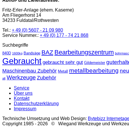
Abhol- und Lieferadresse:
Fritz-Erler-Anlage (ehem. Kaserne)
Am Fliegerhorst 14
34233 Fuldatal/Rothwesten
Tel.:
+ 49 (0) 5607 - 21 09 980
Service Nummer.:
+ 49 (0) 177 - 74 21 868
Suchbegriffe
Bearbeitungszentrum
BAZ
840D
Bandsäge
1600kg
bohrmasc
Gebraucht
guterhal
gebraucht sehr gut
Gildemeister
metallbearbeitung
ne
Maschinenbau Zubehör
Metall
Werkzeuge
Zubehör
alt
Service
Über uns
Kontakt
Datenschutzerklärung
Impressum
Technische Umsetzung und Web Design:
Bytebizz Internetag
Copyright 1985 - 2026 © Wiegand Werkzeuge und Werkze