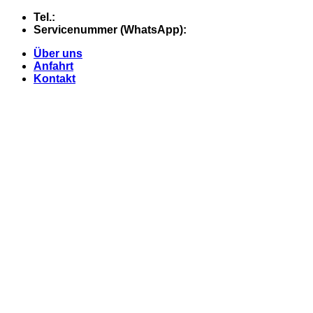
Skip
Tel.:
+49 (0) 5607 - 2109980
to
Servicenummer (WhatsApp):
+49 (0) 177 - 74 21 868
content
Über uns
Anfahrt
Kontakt