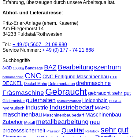
Erfahrung, überzeugen durch unsere Arbeitsqualität.
Abhol- und Lieferadresse:
Fritz-Erler-Anlage (ehem. Kaserne)
Am Fliegerhorst 14
34233 Fuldatal/Rothwesten
Tel.:
+ 49 (0) 5607 - 21 09 980
Service Nummer.:
+ 49 (0) 177 - 74 21 868
Suchbegriffe
Bearbeitungszentrum
BAZ
840D
Bandsäge
1600kg
CNC
CNC Fertigung Maschinenbau
bohrmaschine
CTX
drehmaschine
DECKEL
Deckel Maho
Dokumentation
Gebraucht
Fräsmaschine
gebraucht sehr gut
guterhalten
Heidenhain
Gildemeister
halbautomatisch
HURCO
Industriebedarf
Industrie
MAHO
hydraulisch
maschinenbau
Maschinenbau
Maschinenbaubedarf
metallbearbeitung
neu
Zubehör
Metall
sehr gut
Qualität
prozesssicherheit
Präzision
Reitstock