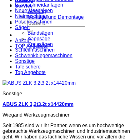
Katalog
Laserschneidanlagen
Service
Neue Maschinen
Wartung
Nietmaschinen
Montage und Demontage
Poliermaschinen
Suche
Sägen
nach:
Bandsägen
Kappsäge
Ankauf
Kreissägen
TOP Angebote
Schleifmaschinen
Schwenkbiegemaschinen
Sonstige
Tafelschere
Top Angebote
Sonstige
ABUS ZLK 3,2t3,2t x14420mm
Wiegand Werkzeugmaschinen
Seit 1985 sind wir Ihr Partner, wenn es um hochwertige
gebrauchte Werkzeugmaschinen und Industriemaschinen
geht. Wir haben das fachliche Wissen und vor allem die