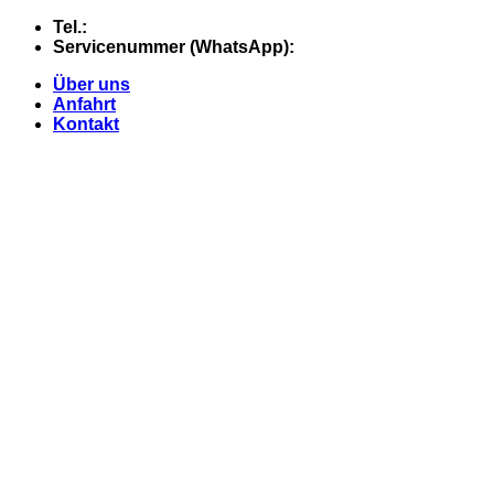
Skip
Tel.:
+49 (0) 5607 - 2109980
to
Servicenummer (WhatsApp):
+49 (0) 177 - 74 21 868
content
Über uns
Anfahrt
Kontakt