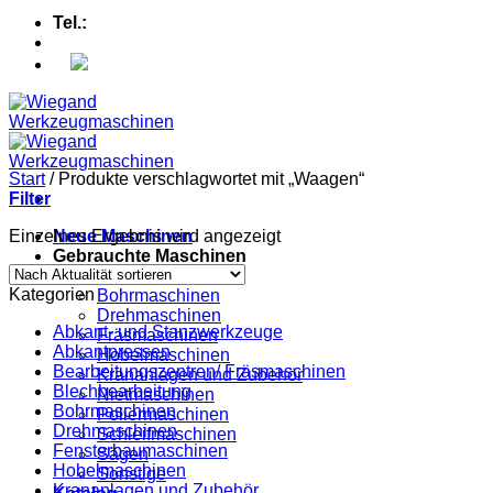
Tel.:
+49 (0) 5607 - 2109980
Start
/
Produkte verschlagwortet mit „Waagen“
Filter
Einzelnes Ergebnis wird angezeigt
Neue Maschinen
Gebrauchte Maschinen
Abkantpressen
Kategorien
Bohrmaschinen
Drehmaschinen
Abkant- und Stanzwerkzeuge
Fräsmaschinen
Abkantpressen
Hobelmaschinen
Bearbeitungszentren/ Fräsmaschinen
Krananlagen und Zubehör
Blechbearbeitung
Nietmaschinen
Bohrmaschinen
Poliermaschinen
Drehmaschinen
Schleifmaschinen
Fensterbaumaschinen
Sägen
Hobelmaschinen
Sonstige
Krananlagen und Zubehör