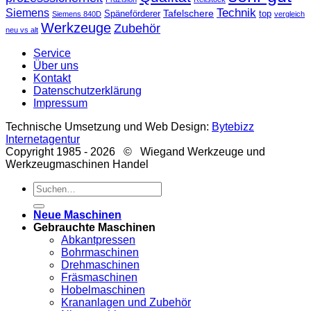
Technik
Siemens
Tafelschere
Späneförderer
top
Siemens 840D
vergleich
Werkzeuge
Zubehör
neu vs alt
Service
Über uns
Kontakt
Datenschutzerklärung
Impressum
Technische Umsetzung und Web Design:
Bytebizz
Internetagentur
Copyright 1985 - 2026 © Wiegand Werkzeuge und
Werkzeugmaschinen Handel
Suche
nach:
Neue Maschinen
Gebrauchte Maschinen
Abkantpressen
Bohrmaschinen
Drehmaschinen
Fräsmaschinen
Hobelmaschinen
Krananlagen und Zubehör