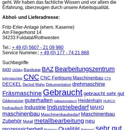
geht. Wir haben das fachliche Wissen und vor allem die
Erfahrung, überzeugen durch unsere Arbeitsqualität.
Abhol- und Lieferadresse:
Fritz-Erler-Anlage (ehem. Kaserne)
Am Fliegerhorst 14
34233 Fuldatal/Rothwesten
Tel.:
+ 49 (0) 5607 - 21 09 980
Service Nummer.:
+ 49 (0) 177 - 74 21 868
Suchbegriffe
Bearbeitungszentrum
BAZ
840D
Bandsäge
1600kg
CNC
CNC Fertigung Maschinenbau
bohrmaschine
CTX
drehmaschine
DECKEL
Deckel Maho
Dokumentation
Gebraucht
Fräsmaschine
gebraucht sehr gut
guterhalten
Heidenhain
Gildemeister
halbautomatisch
HURCO
Industriebedarf
Industrie
MAHO
hydraulisch
maschinenbau
Maschinenbau
Maschinenbaubedarf
metallbearbeitung
neu
Zubehör
Metall
sehr gut
Qualität
prozesssicherheit
Präzision
Reitstock