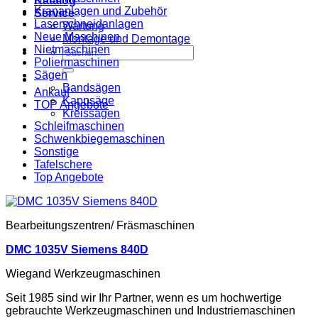
Katalog
Krananlagen und Zubehör
Service
Laserschneidanlagen
Wartung
Neue Maschinen
Montage und Demontage
Nietmaschinen
Suche
Poliermaschinen
nach:
Sägen
Bandsägen
Ankauf
Kappsäge
TOP Angebote
Kreissägen
Schleifmaschinen
Schwenkbiegemaschinen
Sonstige
Tafelschere
Top Angebote
Bearbeitungszentren/ Fräsmaschinen
DMC 1035V Siemens 840D
Wiegand Werkzeugmaschinen
Seit 1985 sind wir Ihr Partner, wenn es um hochwertige
gebrauchte Werkzeugmaschinen und Industriemaschinen