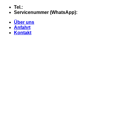
Skip
Tel.:
+49 (0) 5607 - 2109980
to
Servicenummer (WhatsApp):
+49 (0) 177 - 74 21 868
content
Über uns
Anfahrt
Kontakt