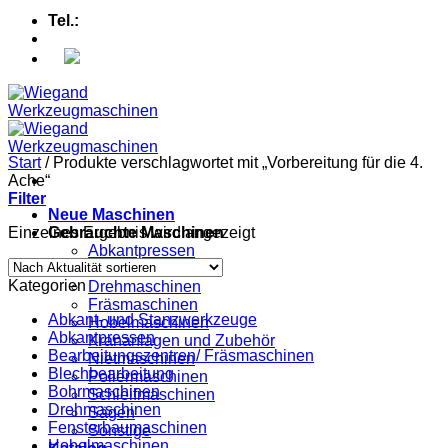
Tel.:
+49 (0) 5607 - 2109980
Start
/
Produkte verschlagwortet mit „Vorbereitung für die 4.
Ache“
Filter
Neue Maschinen
Einzelnes Ergebnis wird angezeigt
Gebrauchte Maschinen
Abkantpressen
Bohrmaschinen
Kategorien
Drehmaschinen
Fräsmaschinen
Abkant- und Stanzwerkzeuge
Hobelmaschinen
Abkantpressen
Krananlagen und Zubehör
Bearbeitungszentren/ Fräsmaschinen
Nietmaschinen
Blechbearbeitung
Poliermaschinen
Bohrmaschinen
Schleifmaschinen
Drehmaschinen
Sägen
Fensterbaumaschinen
Sonstige
Hobelmaschinen