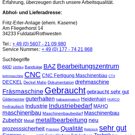
Erfahrung, überzeugen durch unsere Arbeitsqualität.
Abhol- und Lieferadresse:
Fritz-Erler-Anlage (ehem. Kaserne)
Am Fliegerhorst 14
34233 Fuldatal/Rothwesten
Tel.:
+ 49 (0) 5607 - 21 09 980
Service Nummer.:
+ 49 (0) 177 - 74 21 868
Suchbegriffe
Bearbeitungszentrum
BAZ
840D
Bandsäge
1600kg
CNC
CNC Fertigung Maschinenbau
bohrmaschine
CTX
drehmaschine
DECKEL
Deckel Maho
Dokumentation
Gebraucht
Fräsmaschine
gebraucht sehr gut
guterhalten
Heidenhain
Gildemeister
halbautomatisch
HURCO
Industriebedarf
Industrie
MAHO
hydraulisch
maschinenbau
Maschinenbau
Maschinenbaubedarf
metallbearbeitung
neu
Zubehör
Metall
sehr gut
Qualität
prozesssicherheit
Präzision
Reitstock