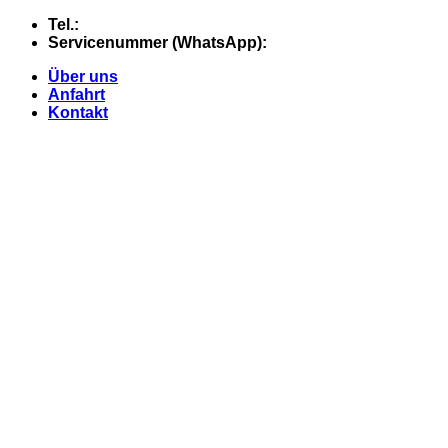
Skip
Tel.:
+49 (0) 5607 - 2109980
to
Servicenummer (WhatsApp):
+49 (0) 177 - 74 21 868
content
Über uns
Anfahrt
Kontakt