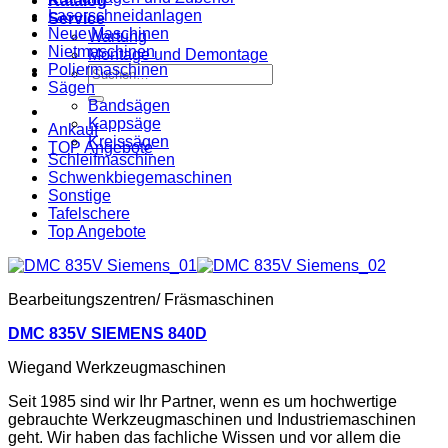
Katalog
Laserschneidanlagen
Service
Neue Maschinen
Wartung
Nietmaschinen
Montage und Demontage
Poliermaschinen
Suche
Sägen
nach:
Bandsägen
Kappsäge
Ankauf
Kreissägen
TOP Angebote
Schleifmaschinen
Schwenkbiegemaschinen
Sonstige
Tafelschere
Top Angebote
Bearbeitungszentren/ Fräsmaschinen
DMC 835V SIEMENS 840D
Wiegand Werkzeugmaschinen
Seit 1985 sind wir Ihr Partner, wenn es um hochwertige
gebrauchte Werkzeugmaschinen und Industriemaschinen
geht. Wir haben das fachliche Wissen und vor allem die