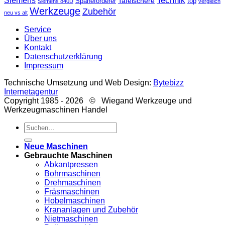
Technik
Siemens
Tafelschere
Späneförderer
top
Siemens 840D
vergleich
Werkzeuge
Zubehör
neu vs alt
Service
Über uns
Kontakt
Datenschutzerklärung
Impressum
Technische Umsetzung und Web Design:
Bytebizz
Internetagentur
Copyright 1985 - 2026 © Wiegand Werkzeuge und
Werkzeugmaschinen Handel
Suche
nach:
Neue Maschinen
Gebrauchte Maschinen
Abkantpressen
Bohrmaschinen
Drehmaschinen
Fräsmaschinen
Hobelmaschinen
Krananlagen und Zubehör
Nietmaschinen