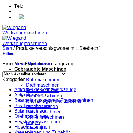
Tel.:
+49 (0) 5607 - 2109980
Start
/
Produkte verschlagwortet mit „Seebach“
Filter
Einzelnes Ergebnis wird angezeigt
Neue Maschinen
Gebrauchte Maschinen
Abkantpressen
Kategorien
Bohrmaschinen
Drehmaschinen
Abkant- und Stanzwerkzeuge
Fräsmaschinen
Abkantpressen
Hobelmaschinen
Bearbeitungszentren/ Fräsmaschinen
Krananlagen und Zubehör
Blechbearbeitung
Nietmaschinen
Bohrmaschinen
Poliermaschinen
Drehmaschinen
Schleifmaschinen
Fensterbaumaschinen
Sägen
Hobelmaschinen
Sonstige
Krananlagen und Zubehör