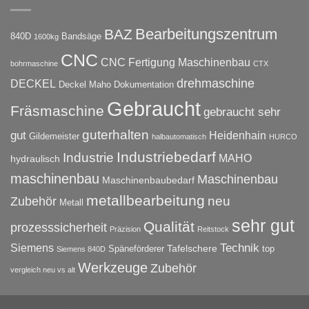
Bearbeitungszentrum
BAZ
840D
Bandsäge
1600kg
CNC
CNC Fertigung Maschinenbau
bohrmaschine
CTX
drehmaschine
DECKEL
Deckel Maho
Dokumentation
Gebraucht
Fräsmaschine
gebraucht sehr
guterhalten
gut
Heidenhain
Gildemeister
halbautomatisch
HURCO
Industriebedarf
Industrie
MAHO
hydraulisch
maschinenbau
Maschinenbau
Maschinenbaubedarf
metallbearbeitung
neu
Zubehör
Metall
sehr gut
Qualität
prozesssicherheit
Präzision
Reitstock
Technik
Siemens
Tafelschere
Späneförderer
top
Siemens 840D
Werkzeuge
Zubehör
vergleich neu vs alt