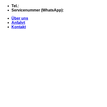
Skip
Tel.:
+49 (0) 5607 - 2109980
to
Servicenummer (WhatsApp):
+49 (0) 177 - 74 21 868
content
Über uns
Anfahrt
Kontakt