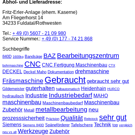
Abhol- und Lieferadresse:
Fritz-Erler-Anlage (ehem. Kaserne)
Am Fliegerhorst 14
34233 Fuldatal/Rothwesten
Tel.:
+ 49 (0) 5607 - 21 09 980
Service Nummer.:
+ 49 (0) 177 - 74 21 868
Suchbegriffe
Bearbeitungszentrum
BAZ
840D
Bandsäge
1600kg
CNC
CNC Fertigung Maschinenbau
bohrmaschine
CTX
drehmaschine
DECKEL
Deckel Maho
Dokumentation
Gebraucht
Fräsmaschine
gebraucht sehr gut
guterhalten
Heidenhain
Gildemeister
halbautomatisch
HURCO
Industriebedarf
Industrie
MAHO
hydraulisch
maschinenbau
Maschinenbau
Maschinenbaubedarf
metallbearbeitung
neu
Zubehör
Metall
sehr gut
Qualität
prozesssicherheit
Präzision
Reitstock
Technik
Siemens
Tafelschere
Späneförderer
top
Siemens 840D
vergleich
Werkzeuge
Zubehör
neu vs alt