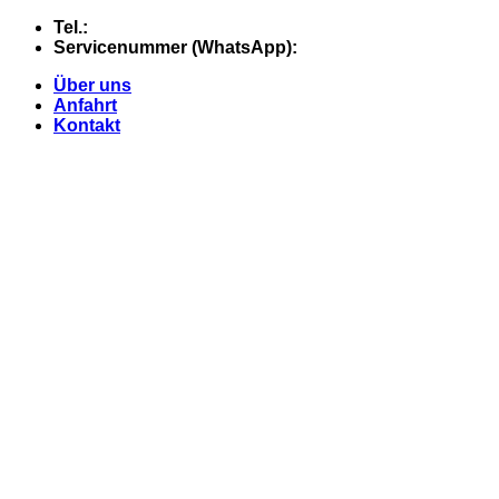
Skip
Tel.:
+49 (0) 5607 - 2109980
to
Servicenummer (WhatsApp):
+49 (0) 177 - 74 21 868
content
Über uns
Anfahrt
Kontakt