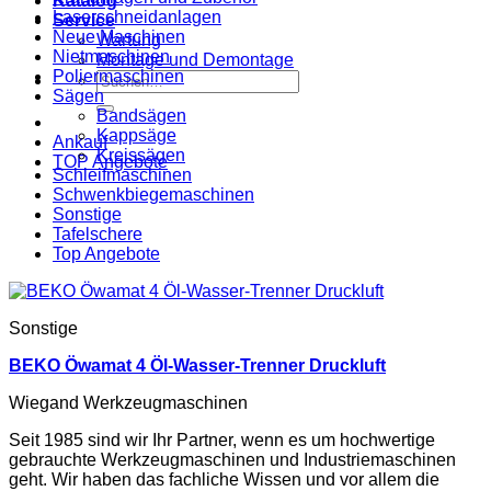
Katalog
Laserschneidanlagen
Service
Neue Maschinen
Wartung
Nietmaschinen
Montage und Demontage
Poliermaschinen
Suche
Sägen
nach:
Bandsägen
Kappsäge
Ankauf
Kreissägen
TOP Angebote
Schleifmaschinen
Schwenkbiegemaschinen
Sonstige
Tafelschere
Top Angebote
Sonstige
BEKO Öwamat 4 Öl-Wasser-Trenner Druckluft
Wiegand Werkzeugmaschinen
Seit 1985 sind wir Ihr Partner, wenn es um hochwertige
gebrauchte Werkzeugmaschinen und Industriemaschinen
geht. Wir haben das fachliche Wissen und vor allem die