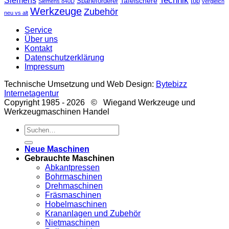
Technik
Siemens
Tafelschere
Späneförderer
top
Siemens 840D
vergleich
Werkzeuge
Zubehör
neu vs alt
Service
Über uns
Kontakt
Datenschutzerklärung
Impressum
Technische Umsetzung und Web Design:
Bytebizz
Internetagentur
Copyright 1985 - 2026 © Wiegand Werkzeuge und
Werkzeugmaschinen Handel
Suche
nach:
Neue Maschinen
Gebrauchte Maschinen
Abkantpressen
Bohrmaschinen
Drehmaschinen
Fräsmaschinen
Hobelmaschinen
Krananlagen und Zubehör
Nietmaschinen