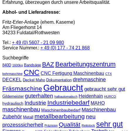
Erfahrung, überzeugen durch unsere Arbeitsqualität.
Abhol- und Lieferadresse:
Fritz-Erler-Anlage (ehem. Kaserne)
Am Fliegerhorst 14
34233 Fuldatal/Rothwesten
Tel.:
+ 49 (0) 5607 - 21 09 980
Service Nummer.:
+ 49 (0) 177 - 74 21 868
Suchbegriffe
Bearbeitungszentrum
BAZ
840D
Bandsäge
1600kg
CNC
CNC Fertigung Maschinenbau
bohrmaschine
CTX
drehmaschine
DECKEL
Deckel Maho
Dokumentation
Gebraucht
Fräsmaschine
gebraucht sehr gut
guterhalten
Heidenhain
Gildemeister
halbautomatisch
HURCO
Industriebedarf
Industrie
MAHO
hydraulisch
maschinenbau
Maschinenbau
Maschinenbaubedarf
metallbearbeitung
neu
Zubehör
Metall
sehr gut
Qualität
prozesssicherheit
Präzision
Reitstock