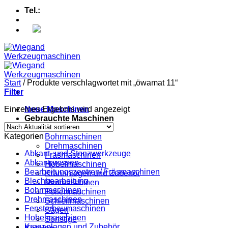
Tel.:
+49 (0) 5607 - 2109980
Start
/
Produkte verschlagwortet mit „öwamat 11“
Filter
Einzelnes Ergebnis wird angezeigt
Neue Maschinen
Gebrauchte Maschinen
Abkantpressen
Kategorien
Bohrmaschinen
Drehmaschinen
Abkant- und Stanzwerkzeuge
Fräsmaschinen
Abkantpressen
Hobelmaschinen
Bearbeitungszentren/ Fräsmaschinen
Krananlagen und Zubehör
Blechbearbeitung
Nietmaschinen
Bohrmaschinen
Poliermaschinen
Drehmaschinen
Schleifmaschinen
Fensterbaumaschinen
Sägen
Hobelmaschinen
Sonstige
Krananlagen und Zubehör