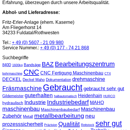
Erfahrung, überzeugen durch unsere Arbeitsqualität.
Abhol- und Lieferadresse:
Fritz-Erler-Anlage (ehem. Kaserne)
Am Fliegerhorst 14
34233 Fuldatal/Rothwesten
Tel.:
+ 49 (0) 5607 - 21 09 980
Service Nummer.:
+ 49 (0) 177 - 74 21 868
Suchbegriffe
Bearbeitungszentrum
BAZ
840D
Bandsäge
1600kg
CNC
CNC Fertigung Maschinenbau
bohrmaschine
CTX
drehmaschine
DECKEL
Deckel Maho
Dokumentation
Gebraucht
Fräsmaschine
gebraucht sehr gut
guterhalten
Heidenhain
Gildemeister
halbautomatisch
HURCO
Industriebedarf
Industrie
MAHO
hydraulisch
maschinenbau
Maschinenbau
Maschinenbaubedarf
metallbearbeitung
neu
Zubehör
Metall
sehr gut
Qualität
prozesssicherheit
Präzision
Reitstock