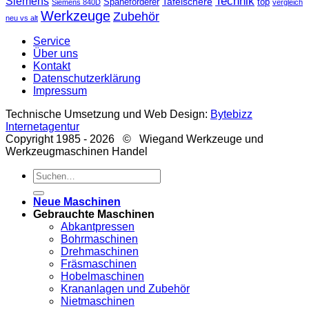
Technik
Siemens
Tafelschere
Späneförderer
top
Siemens 840D
vergleich
Werkzeuge
Zubehör
neu vs alt
Service
Über uns
Kontakt
Datenschutzerklärung
Impressum
Technische Umsetzung und Web Design:
Bytebizz
Internetagentur
Copyright 1985 - 2026 © Wiegand Werkzeuge und
Werkzeugmaschinen Handel
Suche
nach:
Neue Maschinen
Gebrauchte Maschinen
Abkantpressen
Bohrmaschinen
Drehmaschinen
Fräsmaschinen
Hobelmaschinen
Krananlagen und Zubehör
Nietmaschinen