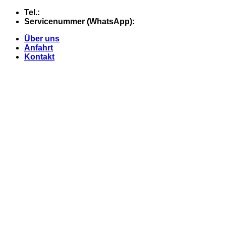
Skip
Tel.:
+49 (0) 5607 - 2109980
to
Servicenummer (WhatsApp):
+49 (0) 177 - 74 21 868
content
Über uns
Anfahrt
Kontakt