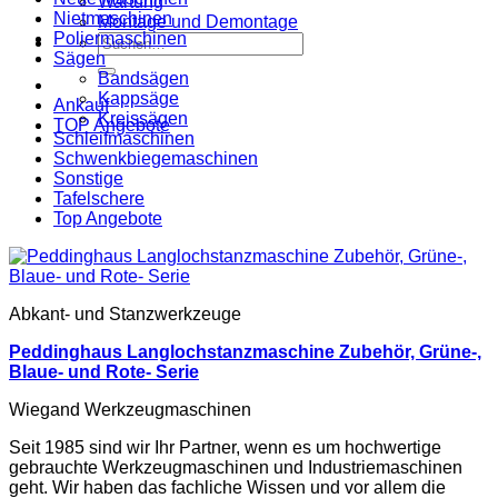
Wartung
Nietmaschinen
Montage und Demontage
Poliermaschinen
Suche
Sägen
nach:
Bandsägen
Kappsäge
Ankauf
Kreissägen
TOP Angebote
Schleifmaschinen
Schwenkbiegemaschinen
Sonstige
Tafelschere
Top Angebote
Abkant- und Stanzwerkzeuge
Peddinghaus Langlochstanzmaschine Zubehör, Grüne-,
Blaue- und Rote- Serie
Wiegand Werkzeugmaschinen
Seit 1985 sind wir Ihr Partner, wenn es um hochwertige
gebrauchte Werkzeugmaschinen und Industriemaschinen
geht. Wir haben das fachliche Wissen und vor allem die