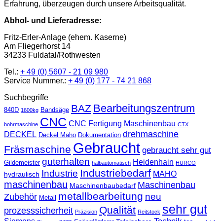
Erfahrung, überzeugen durch unsere Arbeitsqualität.
Abhol- und Lieferadresse:
Fritz-Erler-Anlage (ehem. Kaserne)
Am Fliegerhorst 14
34233 Fuldatal/Rothwesten
Tel.:
+ 49 (0) 5607 - 21 09 980
Service Nummer.:
+ 49 (0) 177 - 74 21 868
Suchbegriffe
Bearbeitungszentrum
BAZ
840D
Bandsäge
1600kg
CNC
CNC Fertigung Maschinenbau
bohrmaschine
CTX
drehmaschine
DECKEL
Deckel Maho
Dokumentation
Gebraucht
Fräsmaschine
gebraucht sehr gut
guterhalten
Heidenhain
Gildemeister
halbautomatisch
HURCO
Industriebedarf
Industrie
MAHO
hydraulisch
maschinenbau
Maschinenbau
Maschinenbaubedarf
metallbearbeitung
neu
Zubehör
Metall
sehr gut
Qualität
prozesssicherheit
Präzision
Reitstock