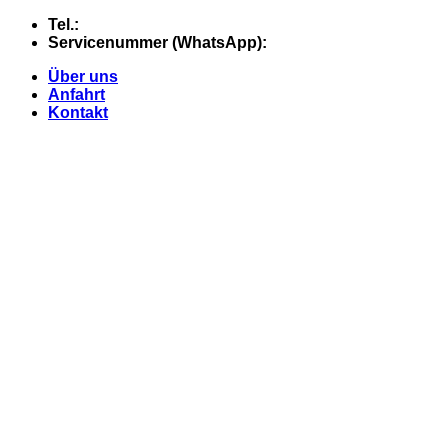
Skip
Tel.:
+49 (0) 5607 - 2109980
to
Servicenummer (WhatsApp):
+49 (0) 177 - 74 21 868
content
Über uns
Anfahrt
Kontakt