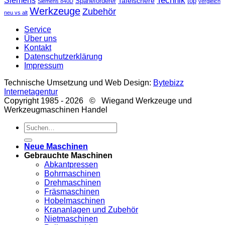
Technik
Siemens
Tafelschere
Späneförderer
top
Siemens 840D
vergleich
Werkzeuge
Zubehör
neu vs alt
Service
Über uns
Kontakt
Datenschutzerklärung
Impressum
Technische Umsetzung und Web Design:
Bytebizz
Internetagentur
Copyright 1985 - 2026 © Wiegand Werkzeuge und
Werkzeugmaschinen Handel
Suche
nach:
Neue Maschinen
Gebrauchte Maschinen
Abkantpressen
Bohrmaschinen
Drehmaschinen
Fräsmaschinen
Hobelmaschinen
Krananlagen und Zubehör
Nietmaschinen