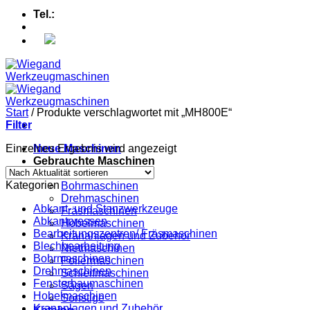
Tel.:
+49 (0) 5607 - 2109980
Start
/
Produkte verschlagwortet mit „MH800E“
Filter
Einzelnes Ergebnis wird angezeigt
Neue Maschinen
Gebrauchte Maschinen
Abkantpressen
Kategorien
Bohrmaschinen
Drehmaschinen
Abkant- und Stanzwerkzeuge
Fräsmaschinen
Abkantpressen
Hobelmaschinen
Bearbeitungszentren/ Fräsmaschinen
Krananlagen und Zubehör
Blechbearbeitung
Nietmaschinen
Bohrmaschinen
Poliermaschinen
Drehmaschinen
Schleifmaschinen
Fensterbaumaschinen
Sägen
Hobelmaschinen
Sonstige
Krananlagen und Zubehör