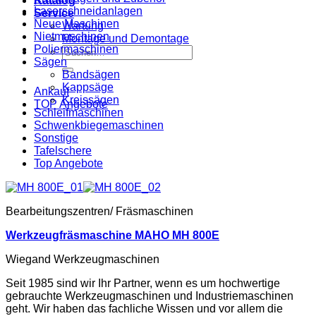
Katalog
Laserschneidanlagen
Service
Neue Maschinen
Wartung
Nietmaschinen
Montage und Demontage
Poliermaschinen
Suche
Sägen
nach:
Bandsägen
Kappsäge
Ankauf
Kreissägen
TOP Angebote
Schleifmaschinen
Schwenkbiegemaschinen
Sonstige
Tafelschere
Top Angebote
Bearbeitungszentren/ Fräsmaschinen
Werkzeugfräsmaschine MAHO MH 800E
Wiegand Werkzeugmaschinen
Seit 1985 sind wir Ihr Partner, wenn es um hochwertige
gebrauchte Werkzeugmaschinen und Industriemaschinen
geht. Wir haben das fachliche Wissen und vor allem die