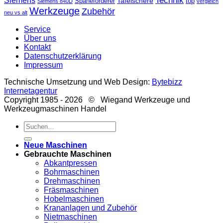
Technik
Siemens
Tafelschere
Späneförderer
top
Siemens 840D
vergleich
Werkzeuge
Zubehör
neu vs alt
Service
Über uns
Kontakt
Datenschutzerklärung
Impressum
Technische Umsetzung und Web Design:
Bytebizz
Internetagentur
Copyright 1985 - 2026 © Wiegand Werkzeuge und
Werkzeugmaschinen Handel
Suche
nach:
Neue Maschinen
Gebrauchte Maschinen
Abkantpressen
Bohrmaschinen
Drehmaschinen
Fräsmaschinen
Hobelmaschinen
Krananlagen und Zubehör
Nietmaschinen