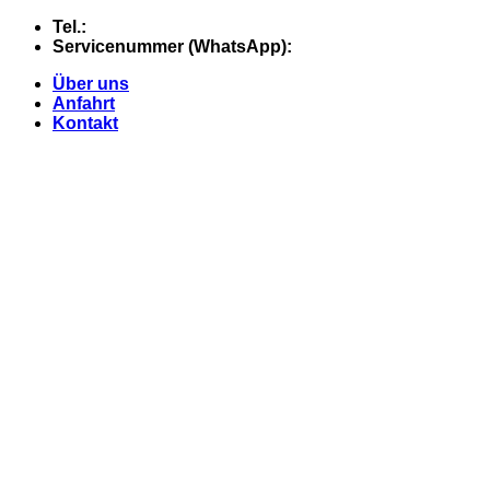
Skip
Tel.:
+49 (0) 5607 - 2109980
to
Servicenummer (WhatsApp):
+49 (0) 177 - 74 21 868
content
Über uns
Anfahrt
Kontakt