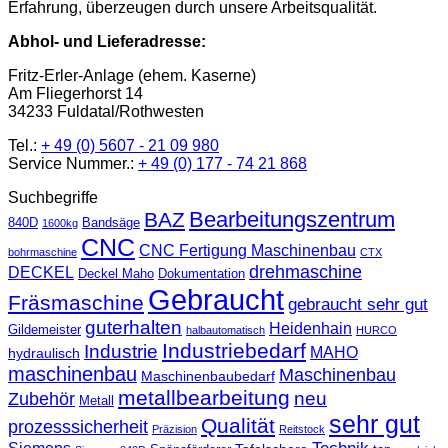
Erfahrung, überzeugen durch unsere Arbeitsqualität.
Abhol- und Lieferadresse:
Fritz-Erler-Anlage (ehem. Kaserne)
Am Fliegerhorst 14
34233 Fuldatal/Rothwesten
Tel.:
+ 49 (0) 5607 - 21 09 980
Service Nummer.:
+ 49 (0) 177 - 74 21 868
Suchbegriffe
Bearbeitungszentrum
BAZ
840D
Bandsäge
1600kg
CNC
CNC Fertigung Maschinenbau
bohrmaschine
CTX
drehmaschine
DECKEL
Deckel Maho
Dokumentation
Gebraucht
Fräsmaschine
gebraucht sehr gut
guterhalten
Heidenhain
Gildemeister
halbautomatisch
HURCO
Industriebedarf
Industrie
MAHO
hydraulisch
maschinenbau
Maschinenbau
Maschinenbaubedarf
metallbearbeitung
neu
Zubehör
Metall
sehr gut
Qualität
prozesssicherheit
Präzision
Reitstock