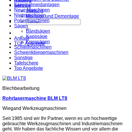
Katalog
Laserschneidanlagen
Service
Neue Maschinen
Wartung
Nietmaschinen
Montage und Demontage
Poliermaschinen
Suche
Sägen
nach:
Bandsägen
Kappsäge
Ankauf
Kreissägen
TOP Angebote
Schleifmaschinen
Schwenkbiegemaschinen
Sonstige
Tafelschere
Top Angebote
Blechbearbeitung
Rohrlasermaschine BLM LT8
Wiegand Werkzeugmaschinen
Seit 1985 sind wir Ihr Partner, wenn es um hochwertige
gebrauchte Werkzeugmaschinen und Industriemaschinen
geht. Wir haben das fachliche Wissen und vor allem die