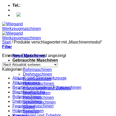
Tel.:
+49 (0) 5607 - 2109980
Start
/
Produkte verschlagwortet mit „Maschinenmodul“
Filter
Einzelnes Ergebnis wird angezeigt
Neue Maschinen
Gebrauchte Maschinen
Abkantpressen
Kategorien
Bohrmaschinen
Drehmaschinen
Abkant- und Stanzwerkzeuge
Fräsmaschinen
Abkantpressen
Hobelmaschinen
Bearbeitungszentren/ Fräsmaschinen
Krananlagen und Zubehör
Blechbearbeitung
Nietmaschinen
Bohrmaschinen
Poliermaschinen
Drehmaschinen
Schleifmaschinen
Fensterbaumaschinen
Sägen
Hobelmaschinen
Sonstige
Krananlagen und Zubehör