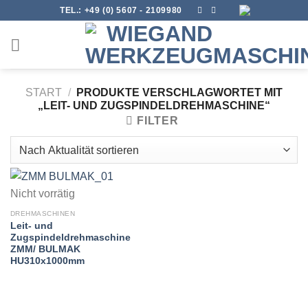
Skip
TEL.:
+49 (0) 5607 - 2109980
to
content
START
/
PRODUKTE VERSCHLAGWORTET MIT
„LEIT- UND ZUGSPINDELDREHMASCHINE“
FILTER
Nicht vorrätig
DREHMASCHINEN
Leit- und
Zugspindeldrehmaschine
ZMM/ BULMAK
HU310x1000mm