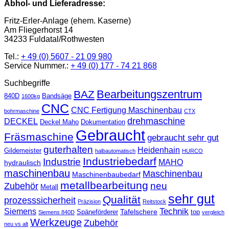
Abhol- und Lieferadresse:
Fritz-Erler-Anlage (ehem. Kaserne)
Am Fliegerhorst 14
34233 Fuldatal/Rothwesten
Tel.:
+ 49 (0) 5607 - 21 09 980
Service Nummer.:
+ 49 (0) 177 - 74 21 868
Suchbegriffe
Bearbeitungszentrum
BAZ
840D
Bandsäge
1600kg
CNC
CNC Fertigung Maschinenbau
bohrmaschine
CTX
drehmaschine
DECKEL
Deckel Maho
Dokumentation
Gebraucht
Fräsmaschine
gebraucht sehr gut
guterhalten
Heidenhain
Gildemeister
halbautomatisch
HURCO
Industriebedarf
Industrie
MAHO
hydraulisch
maschinenbau
Maschinenbau
Maschinenbaubedarf
metallbearbeitung
neu
Zubehör
Metall
sehr gut
Qualität
prozesssicherheit
Präzision
Reitstock
Technik
Siemens
Tafelschere
Späneförderer
top
Siemens 840D
vergleich
Werkzeuge
Zubehör
neu vs alt