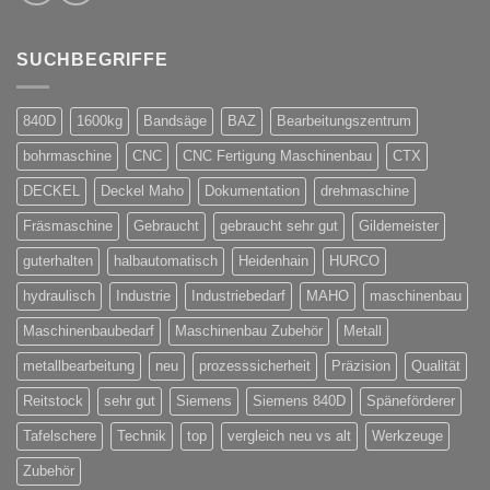
SUCHBEGRIFFE
840D
1600kg
Bandsäge
BAZ
Bearbeitungszentrum
bohrmaschine
CNC
CNC Fertigung Maschinenbau
CTX
DECKEL
Deckel Maho
Dokumentation
drehmaschine
Fräsmaschine
Gebraucht
gebraucht sehr gut
Gildemeister
guterhalten
halbautomatisch
Heidenhain
HURCO
hydraulisch
Industrie
Industriebedarf
MAHO
maschinenbau
Maschinenbaubedarf
Maschinenbau Zubehör
Metall
metallbearbeitung
neu
prozesssicherheit
Präzision
Qualität
Reitstock
sehr gut
Siemens
Siemens 840D
Späneförderer
Tafelschere
Technik
top
vergleich neu vs alt
Werkzeuge
Zubehör