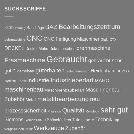
SUCHBEGRIFFE
Bearbeitungszentrum
BAZ
840D
Bandsäge
1600kg
CNC
CNC Fertigung Maschinenbau
bohrmaschine
CTX
drehmaschine
DECKEL
Deckel Maho
Dokumentation
Gebraucht
Fräsmaschine
gebraucht sehr
guterhalten
gut
Heidenhain
Gildemeister
halbautomatisch
HURCO
Industriebedarf
Industrie
MAHO
hydraulisch
maschinenbau
Maschinenbau
Maschinenbaubedarf
metallbearbeitung
neu
Zubehör
Metall
sehr gut
Qualität
prozesssicherheit
Präzision
Reitstock
Technik
Siemens
Tafelschere
Späneförderer
top
Siemens 840D
Werkzeuge
Zubehör
vergleich neu vs alt