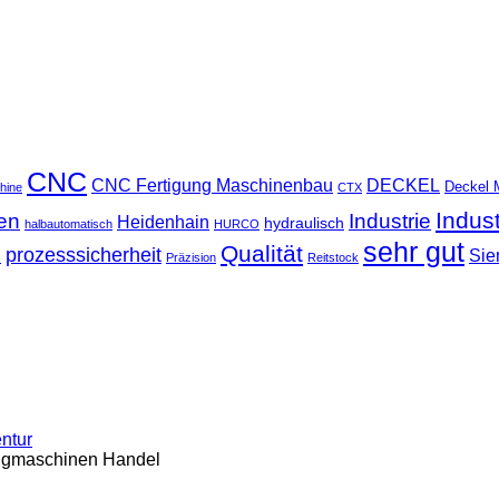
CNC
CNC Fertigung Maschinenbau
DECKEL
Deckel 
hine
CTX
Indus
ten
Industrie
Heidenhain
hydraulisch
halbautomatisch
HURCO
sehr gut
Qualität
u
prozesssicherheit
Sie
Präzision
Reitstock
entur
ugmaschinen Handel