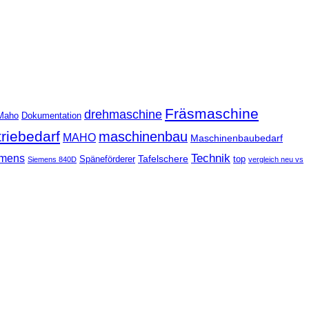
Fräsmaschine
drehmaschine
Maho
Dokumentation
triebedarf
maschinenbau
MAHO
Maschinenbaubedarf
Technik
mens
Tafelschere
Späneförderer
top
Siemens 840D
vergleich neu vs