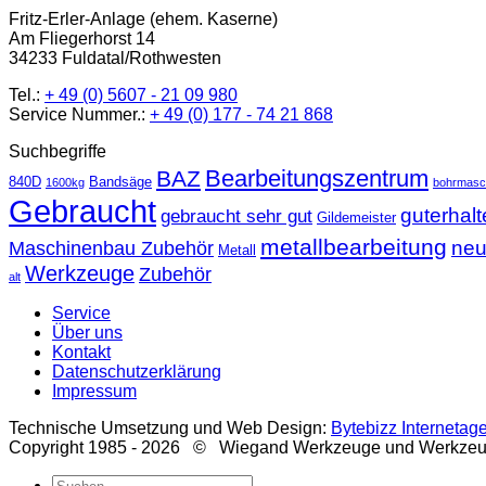
Fritz-Erler-Anlage (ehem. Kaserne)
Am Fliegerhorst 14
34233 Fuldatal/Rothwesten
Tel.:
+ 49 (0) 5607 - 21 09 980
Service Nummer.:
+ 49 (0) 177 - 74 21 868
Suchbegriffe
Bearbeitungszentrum
BAZ
840D
Bandsäge
1600kg
bohrmasc
Gebraucht
guterhal
gebraucht sehr gut
Gildemeister
metallbearbeitung
ne
Maschinenbau Zubehör
Metall
Werkzeuge
Zubehör
alt
Service
Über uns
Kontakt
Datenschutzerklärung
Impressum
Technische Umsetzung und Web Design:
Bytebizz Internetag
Copyright 1985 - 2026 © Wiegand Werkzeuge und Werkze
Suche