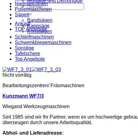
Montage und Demontage
Nietmaschinen
Suche
Poliermaschinen
nach:
Sägen
Bandsägen
Ankauf
Kappsäge
TOP Angebote
Kreissägen
Schleifmaschinen
Schwenkbiegemaschinen
Sonstige
Tafelschere
Top Angebote
Nicht vorrätig
Bearbeitungszentren/ Fräsmaschinen
Kunzmann WF7/3
Wiegand Werkzeugmaschinen
Seit 1985 sind wir Ihr Partner, wenn es um hochwertige gebr
überzeugen durch unsere Arbeitsqualität.
Abhol- und Lieferadresse: