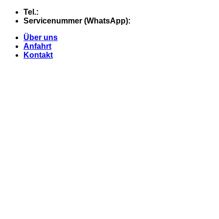
Skip
Tel.:
+49 (0) 5607 - 2109980
to
Servicenummer (WhatsApp):
+49 (0) 177 - 74 21 868
content
Über uns
Anfahrt
Kontakt