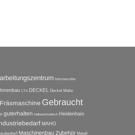
arbeitungszentrum
bohrmaschine
hinenbau
DECKEL
Deckel Maho
CTX
Gebraucht
Fräsmaschine
guterhalten
Heidenhain
er
halbautomatisch
ndustriebedarf
MAHO
Maschinenbau Zubehör
aubedarf
Metall