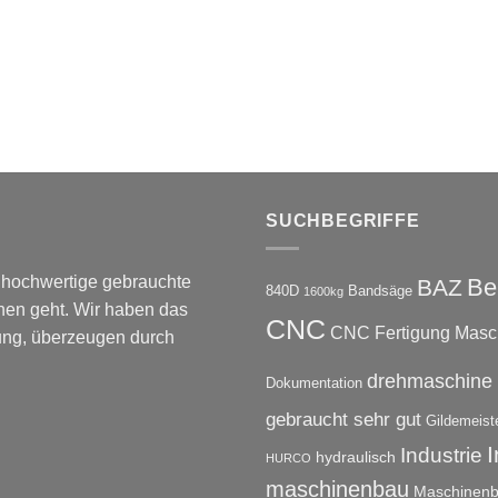
SUCHBEGRIFFE
m hochwertige gebrauchte
Be
BAZ
840D
Bandsäge
1600kg
en geht. Wir haben das
CNC
CNC Fertigung Masc
rung, überzeugen durch
drehmaschine
Dokumentation
gebraucht sehr gut
Gildemeist
I
Industrie
hydraulisch
HURCO
maschinenbau
Maschinenb