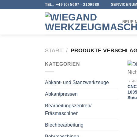
Skip
TEL.:
+49 (0) 5607 - 2109980
SERVICENUM
to
content
NEUE 
START
/
PRODUKTE VERSCHLAGW
KATEGORIEN
Nich
Abkant- und Stanzwerkzeuge
CNC
1035
Abkantpressen
Ste
Bearbeitungszentren/
Fräsmaschinen
Blechbearbeitung
Bohrmaschinen