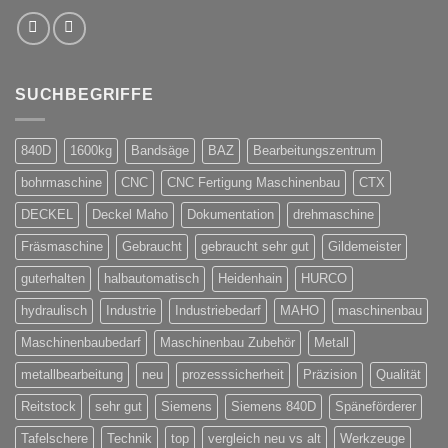
SUCHBEGRIFFE
840D
1600kg
Bandsäge
BAZ
Bearbeitungszentrum
bohrmaschine
CNC
CNC Fertigung Maschinenbau
CTX
DECKEL
Deckel Maho
Dokumentation
drehmaschine
Fräsmaschine
Gebraucht
gebraucht sehr gut
Gildemeister
guterhalten
halbautomatisch
Heidenhain
HURCO
hydraulisch
Industrie
Industriebedarf
MAHO
maschinenbau
Maschinenbaubedarf
Maschinenbau Zubehör
Metall
metallbearbeitung
neu
prozesssicherheit
Präzision
Qualität
Reitstock
sehr gut
Siemens
Siemens 840D
Späneförderer
Tafelschere
Technik
top
vergleich neu vs alt
Werkzeuge