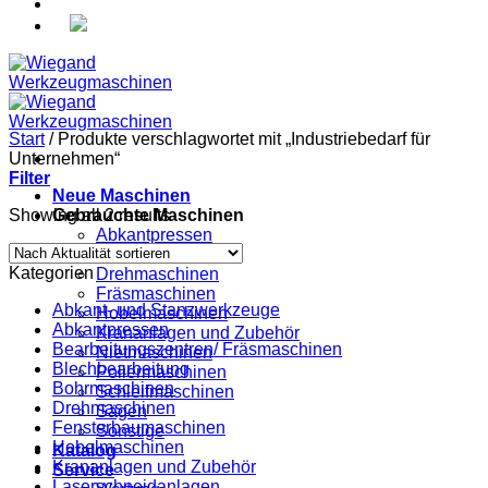
Start
/
Produkte verschlagwortet mit „Industriebedarf für
Unternehmen“
Filter
Neue Maschinen
Showing all 2 results
Gebrauchte Maschinen
Abkantpressen
Bohrmaschinen
Kategorien
Drehmaschinen
Fräsmaschinen
Abkant- und Stanzwerkzeuge
Hobelmaschinen
Abkantpressen
Krananlagen und Zubehör
Bearbeitungszentren/ Fräsmaschinen
Nietmaschinen
Blechbearbeitung
Poliermaschinen
Bohrmaschinen
Schleifmaschinen
Drehmaschinen
Sägen
Fensterbaumaschinen
Sonstige
Hobelmaschinen
Katalog
Krananlagen und Zubehör
Service
Laserschneidanlagen