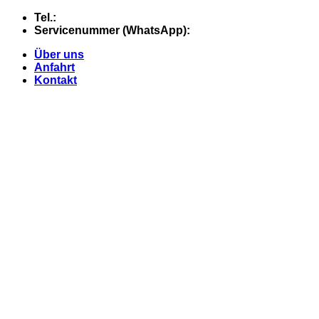
Skip
Tel.:
+49 (0) 5607 - 2109980
to
Servicenummer (WhatsApp):
+49 (0) 177 - 74 21 868
content
Über uns
Anfahrt
Kontakt