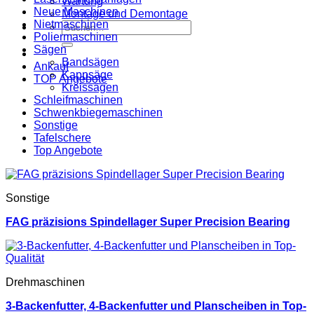
Wartung
Neue Maschinen
Montage und Demontage
Nietmaschinen
Suche
Poliermaschinen
nach:
Sägen
Bandsägen
Ankauf
Kappsäge
TOP Angebote
Kreissägen
Schleifmaschinen
Schwenkbiegemaschinen
Sonstige
Tafelschere
Top Angebote
Sonstige
FAG präzisions Spindellager Super Precision Bearing
Drehmaschinen
3-Backenfutter, 4-Backenfutter und Planscheiben in Top-