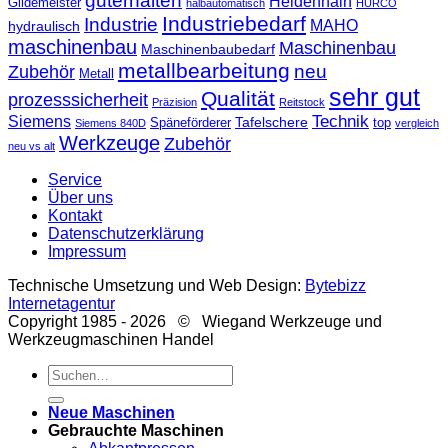
guterhalten
Heidenhain
Gildemeister
halbautomatisch
HURCO
Industriebedarf
Industrie
MAHO
hydraulisch
maschinenbau
Maschinenbau
Maschinenbaubedarf
metallbearbeitung
neu
Zubehör
Metall
sehr gut
Qualität
prozesssicherheit
Präzision
Reitstock
Technik
Siemens
Tafelschere
Späneförderer
top
Siemens 840D
vergleich
Werkzeuge
Zubehör
neu vs alt
Service
Über uns
Kontakt
Datenschutzerklärung
Impressum
Technische Umsetzung und Web Design:
Bytebizz
Internetagentur
Copyright 1985 - 2026 © Wiegand Werkzeuge und
Werkzeugmaschinen Handel
Suche
nach:
Neue Maschinen
Gebrauchte Maschinen