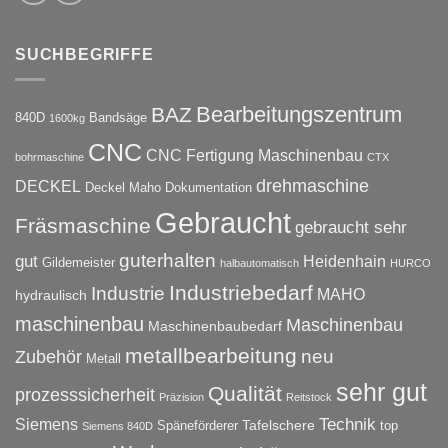
SUCHBEGRIFFE
Bearbeitungszentrum
BAZ
840D
Bandsäge
1600kg
CNC
CNC Fertigung Maschinenbau
bohrmaschine
CTX
drehmaschine
DECKEL
Deckel Maho
Dokumentation
Gebraucht
Fräsmaschine
gebraucht sehr
guterhalten
gut
Heidenhain
Gildemeister
halbautomatisch
HURCO
Industriebedarf
Industrie
MAHO
hydraulisch
maschinenbau
Maschinenbau
Maschinenbaubedarf
metallbearbeitung
neu
Zubehör
Metall
sehr gut
Qualität
prozesssicherheit
Präzision
Reitstock
Technik
Siemens
Tafelschere
Späneförderer
top
Siemens 840D