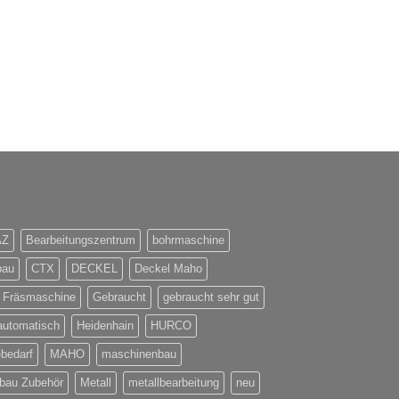
AZ
Bearbeitungszentrum
bohrmaschine
bau
CTX
DECKEL
Deckel Maho
Fräsmaschine
Gebraucht
gebraucht sehr gut
automatisch
Heidenhain
HURCO
ebedarf
MAHO
maschinenbau
bau Zubehör
Metall
metallbearbeitung
neu