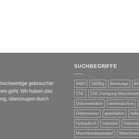
SUCHBEGRIFFE
m hochwertige gebrauchte
840D
1600kg
Bandsäge
B
en geht. Wir haben das
CNC
CNC Fertigung Maschinen
rung, überzeugen durch
Dokumentation
drehmaschine
Gildemeister
guterhalten
halb
hydraulisch
Industrie
Industri
Maschinenbaubedarf
Maschinen