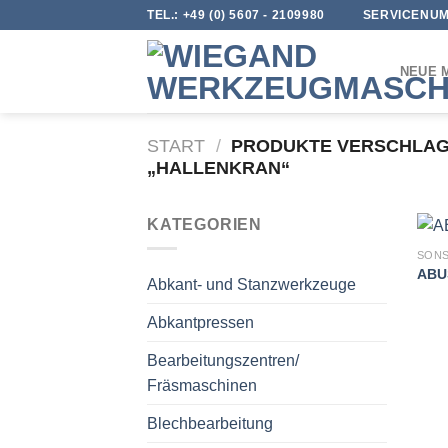
Skip
TEL.:
+49 (0) 5607 - 2109980
SERVICENUM
to
content
NEUE 
START
/
PRODUKTE VERSCHLAG
„HALLENKRAN“
KATEGORIEN
SONS
ABUS
Abkant- und Stanzwerkzeuge
Abkantpressen
Bearbeitungszentren/
Fräsmaschinen
Blechbearbeitung