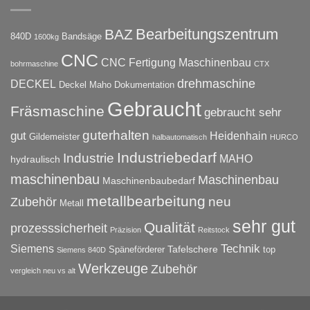
Bearbeitungszentrum
BAZ
840D
Bandsäge
1600kg
CNC
CNC Fertigung Maschinenbau
bohrmaschine
CTX
drehmaschine
DECKEL
Deckel Maho
Dokumentation
Gebraucht
Fräsmaschine
gebraucht sehr
guterhalten
gut
Heidenhain
Gildemeister
halbautomatisch
HURCO
Industriebedarf
Industrie
MAHO
hydraulisch
maschinenbau
Maschinenbau
Maschinenbaubedarf
metallbearbeitung
neu
Zubehör
Metall
sehr gut
Qualität
prozesssicherheit
Präzision
Reitstock
Technik
Siemens
Tafelschere
Späneförderer
top
Siemens 840D
Werkzeuge
Zubehör
vergleich neu vs alt