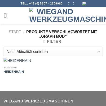
Skip
TEL.:
+49 (0) 5607 - 2109980
to
content
START
/
PRODUKTE VERSCHLAGWORTET MIT
„GRAPH MOD“
FILTER
SONSTIGE
HEIDENHAIN
WIEGAND WERKZEUGMASCHINEN