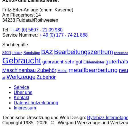
Abhol- und Lieferadresse:
Fritz-Erler-Anlage (ehem. Kaserne)
Am Fliegerhorst 14
34233 Fuldatal/Rothwesten
Tel.:
+ 49 (0) 5607 - 21 09 980
Service Nummer.:
+ 49 (0) 177 - 74 21 868
Suchbegriffe
Bearbeitungszentrum
BAZ
840D
Bandsäge
1600kg
bohrmasc
Gebraucht
guterhal
gebraucht sehr gut
Gildemeister
metallbearbeitung
ne
Maschinenbau Zubehör
Metall
Werkzeuge
Zubehör
alt
Service
Über uns
Kontakt
Datenschutzerklärung
Impressum
Technische Umsetzung und Web Design:
Bytebizz Internetag
Copyright 1985 - 2026 © Wiegand Werkzeuge und Werkze