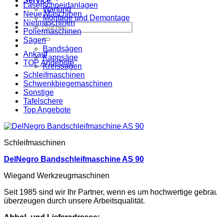
Service
Laserschneidanlagen
Wartung
Neue Maschinen
Montage und Demontage
Nietmaschinen
Suche
Poliermaschinen
nach:
Sägen
Bandsägen
Ankauf
Kappsäge
TOP Angebote
Kreissägen
Schleifmaschinen
Schwenkbiegemaschinen
Sonstige
Tafelschere
Top Angebote
Schleifmaschinen
DelNegro Bandschleifmaschine AS 90
Wiegand Werkzeugmaschinen
Seit 1985 sind wir Ihr Partner, wenn es um hochwertige gebr
überzeugen durch unsere Arbeitsqualität.