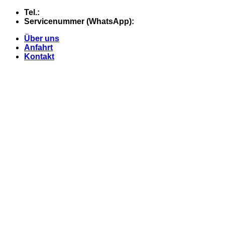
Skip
Tel.:
+49 (0) 5607 - 2109980
to
Servicenummer (WhatsApp):
+49 (0) 177 - 74 21 868
content
Über uns
Anfahrt
Kontakt