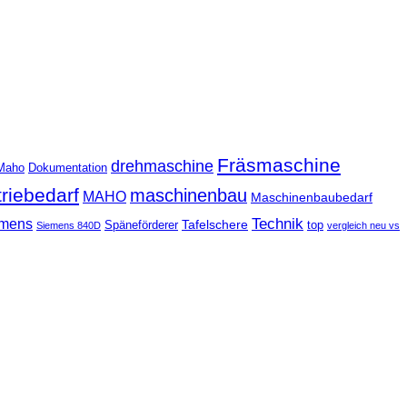
Fräsmaschine
drehmaschine
Maho
Dokumentation
triebedarf
maschinenbau
MAHO
Maschinenbaubedarf
Technik
mens
Tafelschere
Späneförderer
top
Siemens 840D
vergleich neu vs