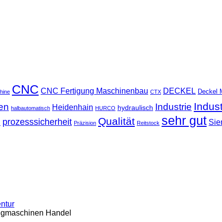
CNC
CNC Fertigung Maschinenbau
DECKEL
Deckel 
hine
CTX
Indus
ten
Industrie
Heidenhain
hydraulisch
halbautomatisch
HURCO
sehr gut
Qualität
u
prozesssicherheit
Sie
Präzision
Reitstock
entur
ugmaschinen Handel