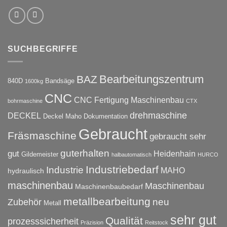
SUCHBEGRIFFE
Bearbeitungszentrum
BAZ
840D
Bandsäge
1600kg
CNC
CNC Fertigung Maschinenbau
bohrmaschine
CTX
drehmaschine
DECKEL
Deckel Maho
Dokumentation
Gebraucht
Fräsmaschine
gebraucht sehr
guterhalten
gut
Heidenhain
Gildemeister
halbautomatisch
HURCO
Industriebedarf
Industrie
MAHO
hydraulisch
maschinenbau
Maschinenbau
Maschinenbaubedarf
metallbearbeitung
neu
Zubehör
Metall
sehr gut
Qualität
prozesssicherheit
Präzision
Reitstock