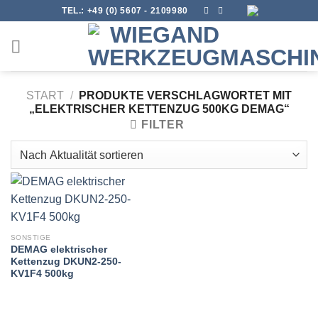
Skip
TEL.:
+49 (0) 5607 - 2109980
to
content
START
/
PRODUKTE VERSCHLAGWORTET MIT
„ELEKTRISCHER KETTENZUG 500KG DEMAG“
FILTER
SONSTIGE
DEMAG elektrischer
Kettenzug DKUN2-250-
KV1F4 500kg