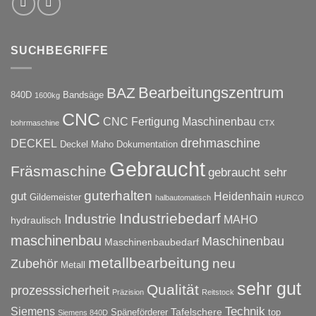
SUCHBEGRIFFE
Bearbeitungszentrum
BAZ
840D
Bandsäge
1600kg
CNC
CNC Fertigung Maschinenbau
bohrmaschine
CTX
drehmaschine
DECKEL
Deckel Maho
Dokumentation
Gebraucht
Fräsmaschine
gebraucht sehr
guterhalten
gut
Heidenhain
Gildemeister
halbautomatisch
HURCO
Industriebedarf
Industrie
MAHO
hydraulisch
maschinenbau
Maschinenbau
Maschinenbaubedarf
metallbearbeitung
neu
Zubehör
Metall
sehr gut
Qualität
prozesssicherheit
Präzision
Reitstock
Technik
Siemens
Tafelschere
Späneförderer
top
Siemens 840D