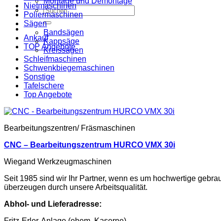
Montage und Demontage
Nietmaschinen
Suche
Poliermaschinen
nach:
Sägen
Bandsägen
Ankauf
Kappsäge
TOP Angebote
Kreissägen
Schleifmaschinen
Schwenkbiegemaschinen
Sonstige
Tafelschere
Top Angebote
Bearbeitungszentren/ Fräsmaschinen
CNC – Bearbeitungszentrum HURCO VMX 30i
Wiegand Werkzeugmaschinen
Seit 1985 sind wir Ihr Partner, wenn es um hochwertige gebr
überzeugen durch unsere Arbeitsqualität.
Abhol- und Lieferadresse:
Fritz-Erler-Anlage (ehem. Kaserne)