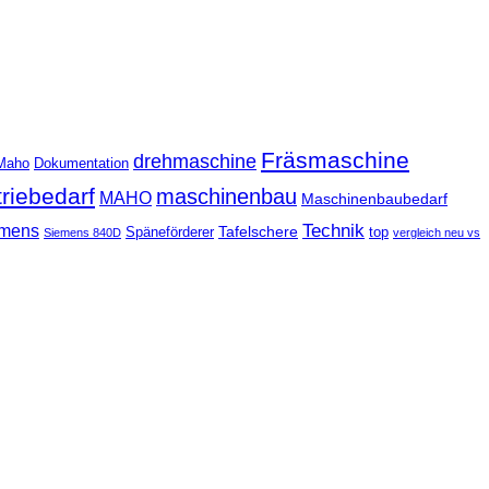
Fräsmaschine
drehmaschine
Maho
Dokumentation
triebedarf
maschinenbau
MAHO
Maschinenbaubedarf
Technik
mens
Tafelschere
Späneförderer
top
Siemens 840D
vergleich neu vs