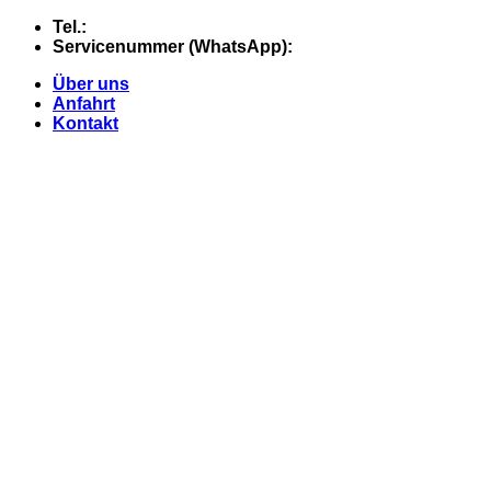
Skip
Tel.:
+49 (0) 5607 - 2109980
to
Servicenummer (WhatsApp):
+49 (0) 177 - 74 21 868
content
Über uns
Anfahrt
Kontakt