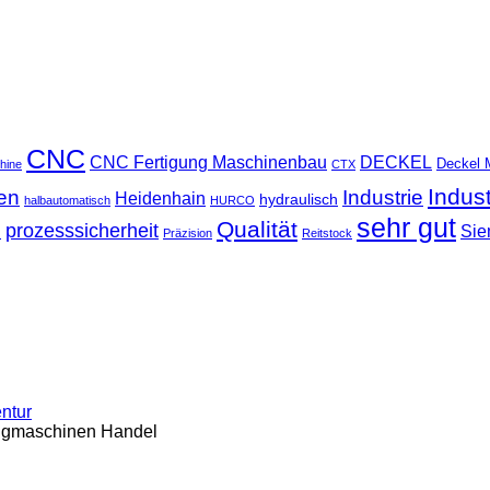
CNC
CNC Fertigung Maschinenbau
DECKEL
Deckel 
hine
CTX
Indus
ten
Industrie
Heidenhain
hydraulisch
halbautomatisch
HURCO
sehr gut
Qualität
u
prozesssicherheit
Sie
Präzision
Reitstock
entur
ugmaschinen Handel