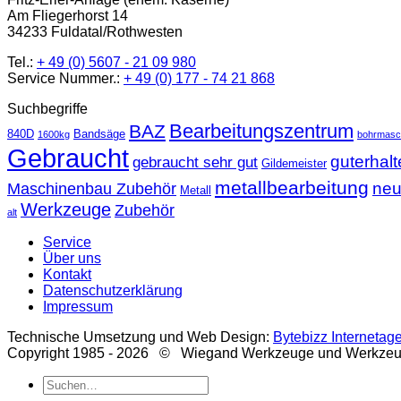
Am Fliegerhorst 14
34233 Fuldatal/Rothwesten
Tel.:
+ 49 (0) 5607 - 21 09 980
Service Nummer.:
+ 49 (0) 177 - 74 21 868
Suchbegriffe
Bearbeitungszentrum
BAZ
840D
Bandsäge
1600kg
bohrmasc
Gebraucht
guterhal
gebraucht sehr gut
Gildemeister
metallbearbeitung
ne
Maschinenbau Zubehör
Metall
Werkzeuge
Zubehör
alt
Service
Über uns
Kontakt
Datenschutzerklärung
Impressum
Technische Umsetzung und Web Design:
Bytebizz Internetag
Copyright 1985 - 2026 © Wiegand Werkzeuge und Werkze
Suche
nach: