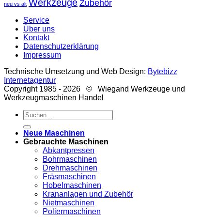
Werkzeuge
Zubehör
neu vs alt
Service
Über uns
Kontakt
Datenschutzerklärung
Impressum
Technische Umsetzung und Web Design:
Bytebizz
Internetagentur
Copyright 1985 - 2026 © Wiegand Werkzeuge und
Werkzeugmaschinen Handel
Suche
nach:
Neue Maschinen
Gebrauchte Maschinen
Abkantpressen
Bohrmaschinen
Drehmaschinen
Fräsmaschinen
Hobelmaschinen
Krananlagen und Zubehör
Nietmaschinen
Poliermaschinen