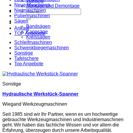
Wartung
Neue Maschinen
Montage und Demontage
Nietmaschinen
Suche
Poliermaschinen
nach:
Sägen
Bandsägen
Ankauf
Kappsäge
TOP Angebote
Kreissägen
Schleifmaschinen
Schwenkbiegemaschinen
Sonstige
Tafelschere
Top Angebote
Sonstige
Hydraulische Werkstück-Spanner
Wiegand Werkzeugmaschinen
Seit 1985 sind wir Ihr Partner, wenn es um hochwertige
gebrauchte Werkzeugmaschinen und Industriemaschinen
geht. Wir haben das fachliche Wissen und vor allem die
Erfahrung, überzeugen durch unsere Arbeitsqualität.