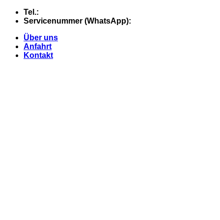
Skip
Tel.:
+49 (0) 5607 - 2109980
to
Servicenummer (WhatsApp):
+49 (0) 177 - 74 21 868
content
Über uns
Anfahrt
Kontakt