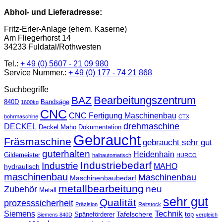
Abhol- und Lieferadresse:
Fritz-Erler-Anlage (ehem. Kaserne)
Am Fliegerhorst 14
34233 Fuldatal/Rothwesten
Tel.:
+ 49 (0) 5607 - 21 09 980
Service Nummer.:
+ 49 (0) 177 - 74 21 868
Suchbegriffe
Bearbeitungszentrum
BAZ
840D
Bandsäge
1600kg
CNC
CNC Fertigung Maschinenbau
bohrmaschine
CTX
drehmaschine
DECKEL
Deckel Maho
Dokumentation
Gebraucht
Fräsmaschine
gebraucht sehr gut
guterhalten
Heidenhain
Gildemeister
halbautomatisch
HURCO
Industriebedarf
Industrie
MAHO
hydraulisch
maschinenbau
Maschinenbau
Maschinenbaubedarf
metallbearbeitung
neu
Zubehör
Metall
sehr gut
Qualität
prozesssicherheit
Präzision
Reitstock
Technik
Siemens
Tafelschere
Späneförderer
top
Siemens 840D
vergleich