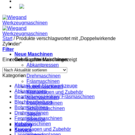
Start
/
Produkte verschlagwortet mit „Doppelwirkende
Zylinder“
Filter
Neue Maschinen
Einzelnes Ergebnis wird angezeigt
Gebrauchte Maschinen
Abkantpressen
Bohrmaschinen
Kategorien
Drehmaschinen
Fräsmaschinen
Abkant- und Stanzwerkzeuge
Hobelmaschinen
Abkantpressen
Krananlagen und Zubehör
Bearbeitungszentren/ Fräsmaschinen
Nietmaschinen
Blechbearbeitung
Poliermaschinen
Bohrmaschinen
Schleifmaschinen
Drehmaschinen
Sägen
Fensterbaumaschinen
Sonstige
Hobelmaschinen
Katalog
Krananlagen und Zubehör
Service
Laserschneidanlagen