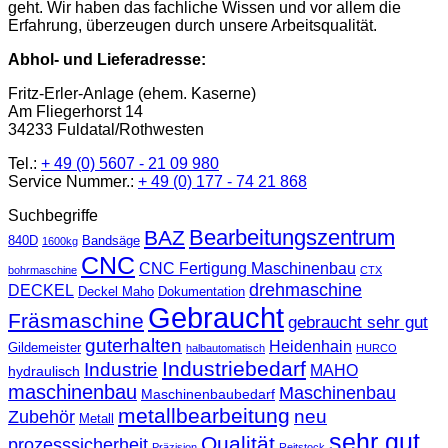
geht. Wir haben das fachliche Wissen und vor allem die
Erfahrung, überzeugen durch unsere Arbeitsqualität.
Abhol- und Lieferadresse:
Fritz-Erler-Anlage (ehem. Kaserne)
Am Fliegerhorst 14
34233 Fuldatal/Rothwesten
Tel.:
+ 49 (0) 5607 - 21 09 980
Service Nummer.:
+ 49 (0) 177 - 74 21 868
Suchbegriffe
Bearbeitungszentrum
BAZ
840D
Bandsäge
1600kg
CNC
CNC Fertigung Maschinenbau
bohrmaschine
CTX
drehmaschine
DECKEL
Deckel Maho
Dokumentation
Gebraucht
Fräsmaschine
gebraucht sehr gut
guterhalten
Heidenhain
Gildemeister
halbautomatisch
HURCO
Industriebedarf
Industrie
MAHO
hydraulisch
maschinenbau
Maschinenbau
Maschinenbaubedarf
metallbearbeitung
neu
Zubehör
Metall
sehr gut
Qualität
prozesssicherheit
Präzision
Reitstock