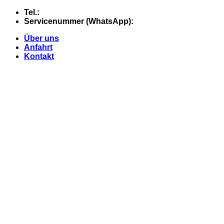
Skip
Tel.:
+49 (0) 5607 - 2109980
to
Servicenummer (WhatsApp):
+49 (0) 177 - 74 21 868
content
Über uns
Anfahrt
Kontakt