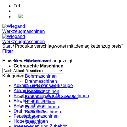
Tel.:
+49 (0) 5607 - 2109980
Start
/
Produkte verschlagwortet mit „demag kettenzug preis“
Filter
Einzelnes Ergebnis wird angezeigt
Neue Maschinen
Gebrauchte Maschinen
Abkantpressen
Kategorien
Bohrmaschinen
Drehmaschinen
Abkant- und Stanzwerkzeuge
Fräsmaschinen
Abkantpressen
Hobelmaschinen
Bearbeitungszentren/ Fräsmaschinen
Krananlagen und Zubehör
Blechbearbeitung
Nietmaschinen
Bohrmaschinen
Poliermaschinen
Drehmaschinen
Schleifmaschinen
Fensterbaumaschinen
Sägen
Hobelmaschinen
Sonstige
Krananlagen und Zubehör