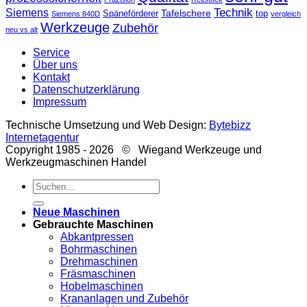
Technik
Siemens
Tafelschere
Späneförderer
top
Siemens 840D
vergleich
Werkzeuge
Zubehör
neu vs alt
Service
Über uns
Kontakt
Datenschutzerklärung
Impressum
Technische Umsetzung und Web Design:
Bytebizz
Internetagentur
Copyright 1985 - 2026 © Wiegand Werkzeuge und
Werkzeugmaschinen Handel
Suche
nach:
Neue Maschinen
Gebrauchte Maschinen
Abkantpressen
Bohrmaschinen
Drehmaschinen
Fräsmaschinen
Hobelmaschinen
Krananlagen und Zubehör