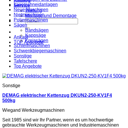
Katalog
Laserschneidanlagen
Service
Neue Maschinen
Wartung
Nietmaschinen
Montage und Demontage
Poliermaschinen
Suche
Sägen
nach:
Bandsägen
Kappsäge
Ankauf
Kreissägen
TOP Angebote
Schleifmaschinen
Schwenkbiegemaschinen
Sonstige
Tafelschere
Top Angebote
Sonstige
DEMAG elektrischer Kettenzug DKUN2-250-KV1F4
500kg
Wiegand Werkzeugmaschinen
Seit 1985 sind wir Ihr Partner, wenn es um hochwertige
gebrauchte Werkzeugmaschinen und Industriemaschinen