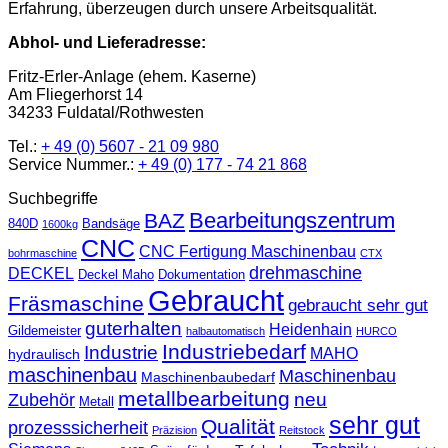
Erfahrung, überzeugen durch unsere Arbeitsqualität.
Abhol- und Lieferadresse:
Fritz-Erler-Anlage (ehem. Kaserne)
Am Fliegerhorst 14
34233 Fuldatal/Rothwesten
Tel.:
+ 49 (0) 5607 - 21 09 980
Service Nummer.:
+ 49 (0) 177 - 74 21 868
Suchbegriffe
Bearbeitungszentrum
BAZ
840D
Bandsäge
1600kg
CNC
CNC Fertigung Maschinenbau
bohrmaschine
CTX
drehmaschine
DECKEL
Deckel Maho
Dokumentation
Gebraucht
Fräsmaschine
gebraucht sehr gut
guterhalten
Heidenhain
Gildemeister
halbautomatisch
HURCO
Industriebedarf
Industrie
MAHO
hydraulisch
maschinenbau
Maschinenbau
Maschinenbaubedarf
metallbearbeitung
neu
Zubehör
Metall
sehr gut
Qualität
prozesssicherheit
Präzision
Reitstock