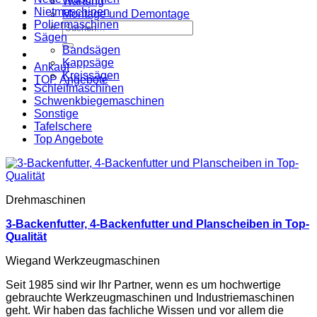
Wartung
Nietmaschinen
Montage und Demontage
Poliermaschinen
Suche
Sägen
nach:
Bandsägen
Kappsäge
Ankauf
Kreissägen
TOP Angebote
Schleifmaschinen
Schwenkbiegemaschinen
Sonstige
Tafelschere
Top Angebote
Drehmaschinen
3-Backenfutter, 4-Backenfutter und Planscheiben in Top-
Qualität
Wiegand Werkzeugmaschinen
Seit 1985 sind wir Ihr Partner, wenn es um hochwertige
gebrauchte Werkzeugmaschinen und Industriemaschinen
geht. Wir haben das fachliche Wissen und vor allem die