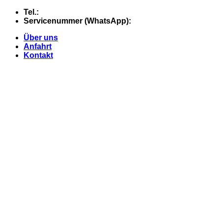
Skip
Tel.:
+49 (0) 5607 - 2109980
to
Servicenummer (WhatsApp):
+49 (0) 177 - 74 21 868
content
Über uns
Anfahrt
Kontakt