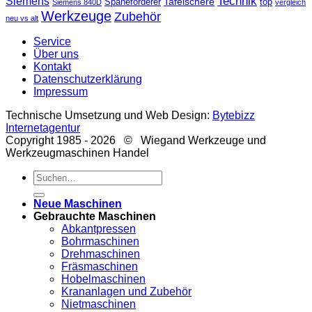
Technik
Siemens
Tafelschere
Späneförderer
top
Siemens 840D
vergleich
Werkzeuge
Zubehör
neu vs alt
Service
Über uns
Kontakt
Datenschutzerklärung
Impressum
Technische Umsetzung und Web Design:
Bytebizz
Internetagentur
Copyright 1985 - 2026 © Wiegand Werkzeuge und
Werkzeugmaschinen Handel
Suche
nach:
Neue Maschinen
Gebrauchte Maschinen
Abkantpressen
Bohrmaschinen
Drehmaschinen
Fräsmaschinen
Hobelmaschinen
Krananlagen und Zubehör
Nietmaschinen