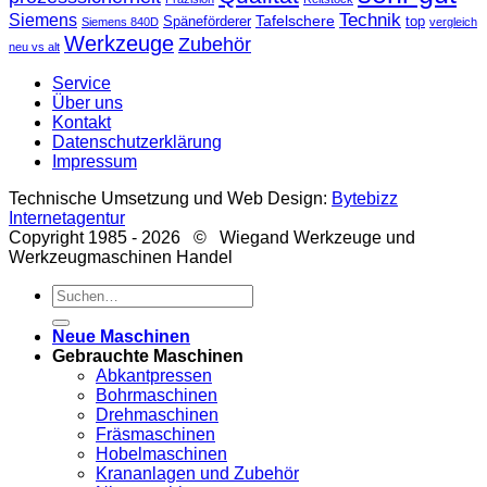
Technik
Siemens
Tafelschere
Späneförderer
top
Siemens 840D
vergleich
Werkzeuge
Zubehör
neu vs alt
Service
Über uns
Kontakt
Datenschutzerklärung
Impressum
Technische Umsetzung und Web Design:
Bytebizz
Internetagentur
Copyright 1985 - 2026 © Wiegand Werkzeuge und
Werkzeugmaschinen Handel
Suche
nach:
Neue Maschinen
Gebrauchte Maschinen
Abkantpressen
Bohrmaschinen
Drehmaschinen
Fräsmaschinen
Hobelmaschinen
Krananlagen und Zubehör