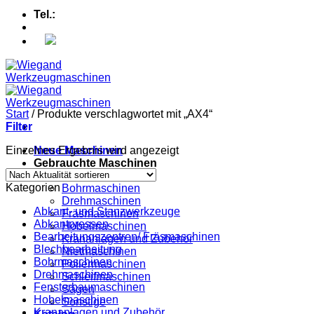
Tel.:
+49 (0) 5607 - 2109980
Start
/
Produkte verschlagwortet mit „AX4“
Filter
Einzelnes Ergebnis wird angezeigt
Neue Maschinen
Gebrauchte Maschinen
Abkantpressen
Kategorien
Bohrmaschinen
Drehmaschinen
Abkant- und Stanzwerkzeuge
Fräsmaschinen
Abkantpressen
Hobelmaschinen
Bearbeitungszentren/ Fräsmaschinen
Krananlagen und Zubehör
Blechbearbeitung
Nietmaschinen
Bohrmaschinen
Poliermaschinen
Drehmaschinen
Schleifmaschinen
Fensterbaumaschinen
Sägen
Hobelmaschinen
Sonstige
Krananlagen und Zubehör