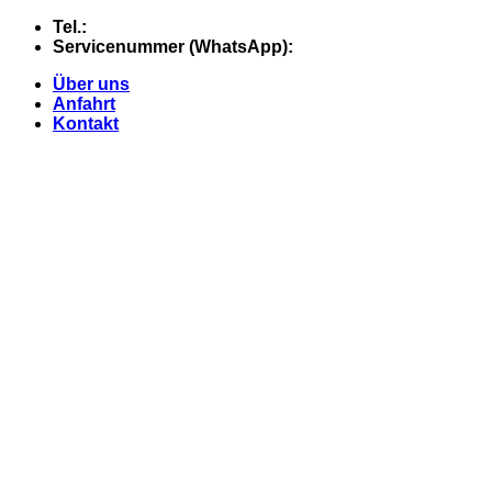
Skip
Tel.:
+49 (0) 5607 - 2109980
to
Servicenummer (WhatsApp):
+49 (0) 177 - 74 21 868
content
Über uns
Anfahrt
Kontakt