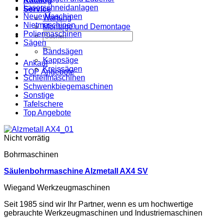
Katalog
Laserschneidanlagen
Service
Neue Maschinen
Wartung
Nietmaschinen
Montage und Demontage
Poliermaschinen
Suche
Sägen
nach:
Bandsägen
Kappsäge
Ankauf
Kreissägen
TOP Angebote
Schleifmaschinen
Schwenkbiegemaschinen
Sonstige
Tafelschere
Top Angebote
Nicht vorrätig
Bohrmaschinen
Säulenbohrmaschine Alzmetall AX4 SV
Wiegand Werkzeugmaschinen
Seit 1985 sind wir Ihr Partner, wenn es um hochwertige
gebrauchte Werkzeugmaschinen und Industriemaschinen