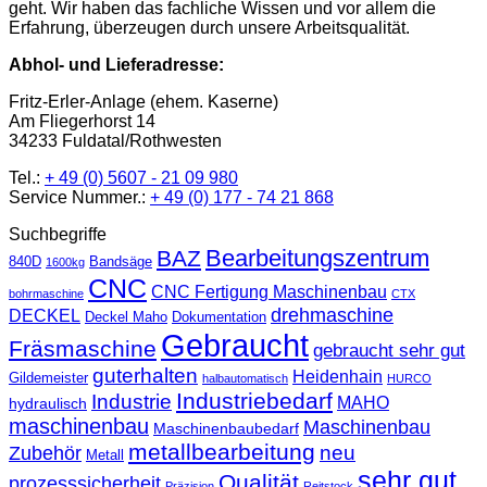
geht. Wir haben das fachliche Wissen und vor allem die
Erfahrung, überzeugen durch unsere Arbeitsqualität.
Abhol- und Lieferadresse:
Fritz-Erler-Anlage (ehem. Kaserne)
Am Fliegerhorst 14
34233 Fuldatal/Rothwesten
Tel.:
+ 49 (0) 5607 - 21 09 980
Service Nummer.:
+ 49 (0) 177 - 74 21 868
Suchbegriffe
Bearbeitungszentrum
BAZ
840D
Bandsäge
1600kg
CNC
CNC Fertigung Maschinenbau
bohrmaschine
CTX
drehmaschine
DECKEL
Deckel Maho
Dokumentation
Gebraucht
Fräsmaschine
gebraucht sehr gut
guterhalten
Heidenhain
Gildemeister
halbautomatisch
HURCO
Industriebedarf
Industrie
MAHO
hydraulisch
maschinenbau
Maschinenbau
Maschinenbaubedarf
metallbearbeitung
neu
Zubehör
Metall
sehr gut
Qualität
prozesssicherheit
Präzision
Reitstock