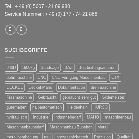
Tel.:
+ 49 (0) 5607 - 21 09 980
Service Nummer.:
+ 49 (0) 177 - 74 21 868
SUCHBEGRIFFE
840D
1600kg
Bandsäge
BAZ
Bearbeitungszentrum
bohrmaschine
CNC
CNC Fertigung Maschinenbau
CTX
DECKEL
Deckel Maho
Dokumentation
drehmaschine
Fräsmaschine
Gebraucht
gebraucht sehr gut
Gildemeister
guterhalten
halbautomatisch
Heidenhain
HURCO
hydraulisch
Industrie
Industriebedarf
MAHO
maschinenbau
Maschinenbaubedarf
Maschinenbau Zubehör
Metall
metallbearbeitung
neu
prozesssicherheit
Präzision
Qualität