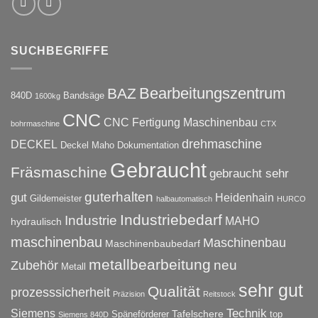
SUCHBEGRIFFE
Bearbeitungszentrum
BAZ
840D
Bandsäge
1600kg
CNC
CNC Fertigung Maschinenbau
bohrmaschine
CTX
drehmaschine
DECKEL
Deckel Maho
Dokumentation
Gebraucht
Fräsmaschine
gebraucht sehr
guterhalten
gut
Heidenhain
Gildemeister
halbautomatisch
HURCO
Industriebedarf
Industrie
MAHO
hydraulisch
maschinenbau
Maschinenbau
Maschinenbaubedarf
metallbearbeitung
neu
Zubehör
Metall
sehr gut
Qualität
prozesssicherheit
Präzision
Reitstock
Technik
Siemens
Tafelschere
Späneförderer
top
Siemens 840D