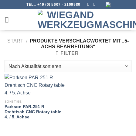
Skip
TEL.:
+49 (0) 5607 - 2109980
to
content
START
/
PRODUKTE VERSCHLAGWORTET MIT „5-
ACHS BEARBEITUNG“
FILTER
SONSTIGE
Parkson PAR-251 R
Drehtisch CNC Rotary table
4. / 5. Achse