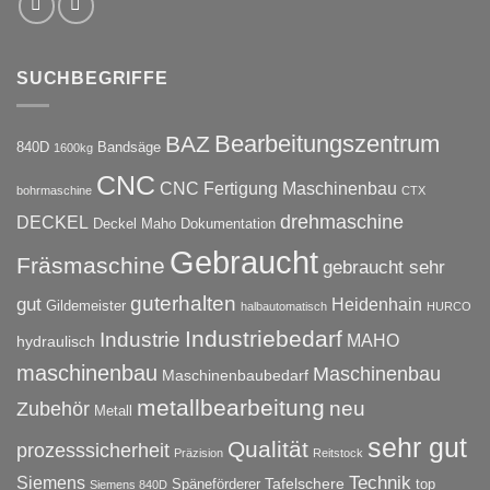
SUCHBEGRIFFE
Bearbeitungszentrum
BAZ
840D
Bandsäge
1600kg
CNC
CNC Fertigung Maschinenbau
bohrmaschine
CTX
drehmaschine
DECKEL
Deckel Maho
Dokumentation
Gebraucht
Fräsmaschine
gebraucht sehr
guterhalten
gut
Heidenhain
Gildemeister
halbautomatisch
HURCO
Industriebedarf
Industrie
MAHO
hydraulisch
maschinenbau
Maschinenbau
Maschinenbaubedarf
metallbearbeitung
neu
Zubehör
Metall
sehr gut
Qualität
prozesssicherheit
Präzision
Reitstock
Technik
Siemens
Tafelschere
Späneförderer
top
Siemens 840D