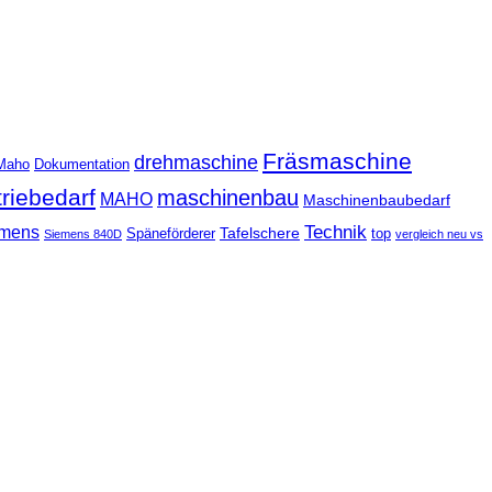
Fräsmaschine
drehmaschine
Maho
Dokumentation
triebedarf
maschinenbau
MAHO
Maschinenbaubedarf
Technik
mens
Tafelschere
Späneförderer
top
Siemens 840D
vergleich neu vs