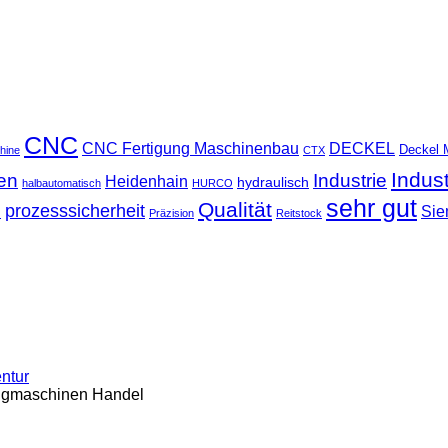
CNC
CNC Fertigung Maschinenbau
DECKEL
Deckel 
hine
CTX
Indus
ten
Industrie
Heidenhain
hydraulisch
halbautomatisch
HURCO
sehr gut
Qualität
u
prozesssicherheit
Sie
Präzision
Reitstock
entur
ugmaschinen Handel