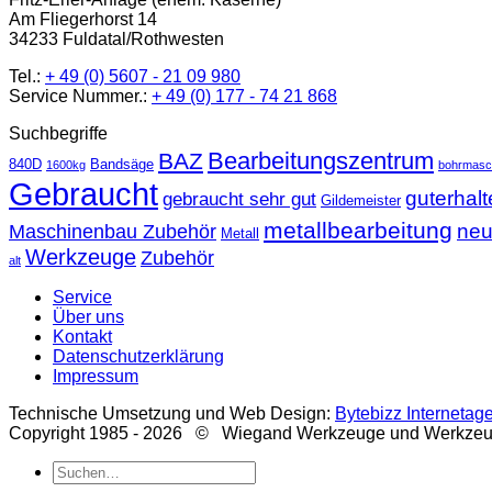
Am Fliegerhorst 14
34233 Fuldatal/Rothwesten
Tel.:
+ 49 (0) 5607 - 21 09 980
Service Nummer.:
+ 49 (0) 177 - 74 21 868
Suchbegriffe
Bearbeitungszentrum
BAZ
840D
Bandsäge
1600kg
bohrmasc
Gebraucht
guterhal
gebraucht sehr gut
Gildemeister
metallbearbeitung
ne
Maschinenbau Zubehör
Metall
Werkzeuge
Zubehör
alt
Service
Über uns
Kontakt
Datenschutzerklärung
Impressum
Technische Umsetzung und Web Design:
Bytebizz Internetag
Copyright 1985 - 2026 © Wiegand Werkzeuge und Werkze
Suche
nach: