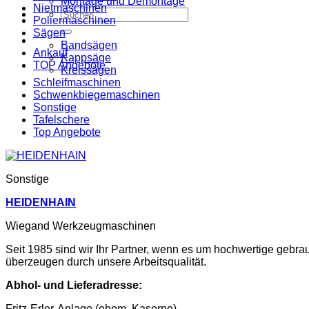
Montage und Demontage
Nietmaschinen
Suche
Poliermaschinen
nach:
Sägen
Bandsägen
Ankauf
Kappsäge
TOP Angebote
Kreissägen
Schleifmaschinen
Schwenkbiegemaschinen
Sonstige
Tafelschere
Top Angebote
Sonstige
HEIDENHAIN
Wiegand Werkzeugmaschinen
Seit 1985 sind wir Ihr Partner, wenn es um hochwertige gebr
überzeugen durch unsere Arbeitsqualität.
Abhol- und Lieferadresse:
Fritz-Erler-Anlage (ehem. Kaserne)