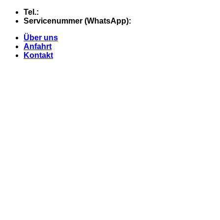
Skip
Tel.:
+49 (0) 5607 - 2109980
to
Servicenummer (WhatsApp):
+49 (0) 177 - 74 21 868
content
Über uns
Anfahrt
Kontakt