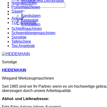
Montage und Demontage
Nietmaschinen
Suche
Poliermaschinen
nach:
Sägen
Bandsägen
Ankauf
Kappsäge
TOP Angebote
Kreissägen
Schleifmaschinen
Schwenkbiegemaschinen
Sonstige
Tafelschere
Top Angebote
Sonstige
HEIDENHAIN
Wiegand Werkzeugmaschinen
Seit 1985 sind wir Ihr Partner, wenn es um hochwertige gebr
überzeugen durch unsere Arbeitsqualität.
Abhol- und Lieferadresse:
Fritz-Erler-Anlage (ehem. Kaserne)