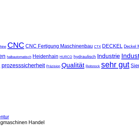
CNC
CNC Fertigung Maschinenbau
DECKEL
Deckel 
hine
CTX
Indus
ten
Industrie
Heidenhain
hydraulisch
halbautomatisch
HURCO
sehr gut
Qualität
u
prozesssicherheit
Sie
Präzision
Reitstock
entur
ugmaschinen Handel