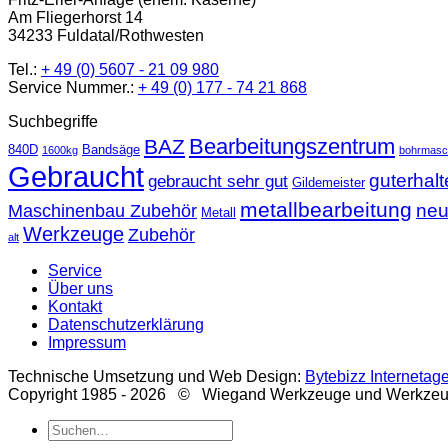
Am Fliegerhorst 14
34233 Fuldatal/Rothwesten
Tel.:
+ 49 (0) 5607 - 21 09 980
Service Nummer.:
+ 49 (0) 177 - 74 21 868
Suchbegriffe
Bearbeitungszentrum
BAZ
840D
Bandsäge
1600kg
bohrmasc
Gebraucht
guterhal
gebraucht sehr gut
Gildemeister
metallbearbeitung
ne
Maschinenbau Zubehör
Metall
Werkzeuge
Zubehör
alt
Service
Über uns
Kontakt
Datenschutzerklärung
Impressum
Technische Umsetzung und Web Design:
Bytebizz Internetag
Copyright 1985 - 2026 © Wiegand Werkzeuge und Werkze
Suche
nach: