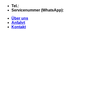
Skip
Tel.:
+49 (0) 5607 - 2109980
to
Servicenummer (WhatsApp):
+49 (0) 177 - 74 21 868
content
Über uns
Anfahrt
Kontakt