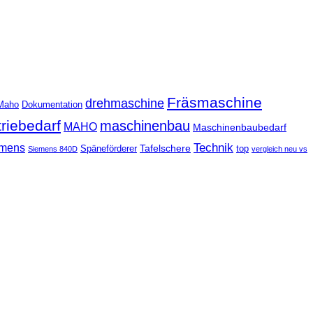
Fräsmaschine
drehmaschine
Maho
Dokumentation
triebedarf
maschinenbau
MAHO
Maschinenbaubedarf
Technik
mens
Tafelschere
Späneförderer
top
Siemens 840D
vergleich neu vs